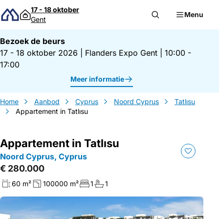
Direct naar inhoud
17 - 18 oktober
Menu
Gent
Bezoek de beurs
17 - 18 oktober 2026
|
Flanders Expo Gent
|
10:00 -
17:00
Meer informatie
Home
Aanbod
Cyprus
Noord Cyprus
Tatlısu
Appartement in Tatlısu
Appartement in Tatlısu
Noord Cyprus, Cyprus
€ 280.000
60 m²
100000 m²
1
1