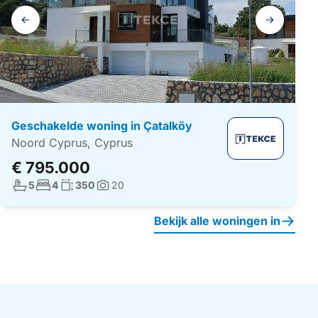
Galerij
navigatie
Geschakelde woning in Çatalköy
Noord Cyprus, Cyprus
€ 795.000
Aantal badkamers:
Aantal slaapkamers:
Woonoppervlakte:
5
4
350
20
Foto's:
Bekijk alle woningen in