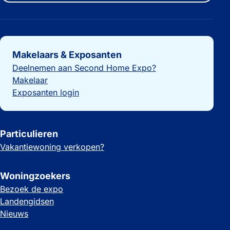
Belangrijke links
Makelaars & Exposanten
Deelnemen aan Second Home Expo?
Makelaar
Exposanten login
Particulieren
Vakantiewoning verkopen?
Woningzoekers
Bezoek de expo
Landengidsen
Nieuws