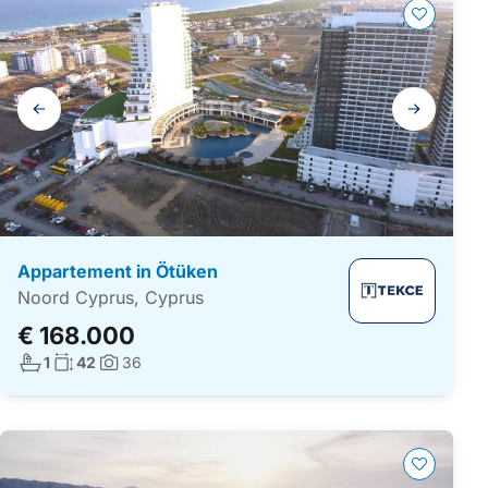
Galerij
navigatie
Appartement in Ötüken
Noord Cyprus, Cyprus
€ 168.000
Aantal badkamers:
Woonoppervlakte:
1
42
36
Foto's: