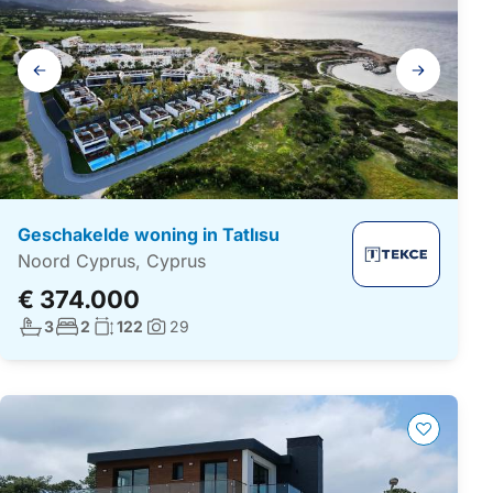
Galerij
navigatie
Geschakelde woning in Tatlısu
Noord Cyprus, Cyprus
€ 374.000
Aantal badkamers:
Aantal slaapkamers:
Woonoppervlakte:
3
2
122
29
Foto's: