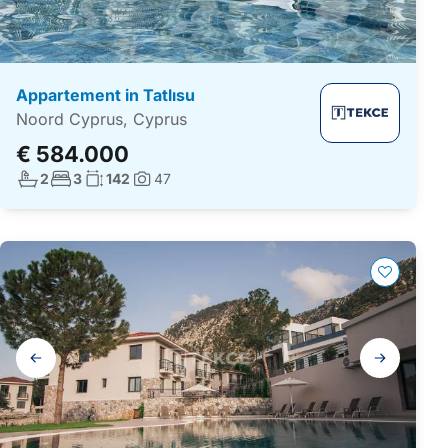
Appartement in Tatlısu
Noord Cyprus, Cyprus
€ 584.000
Aantal badkamers:
Aantal slaapkamers:
Woonoppervlakte:
2
3
142
47
Foto's:
Galerij
navigatie