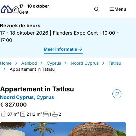
Direct naar inhoud
17 - 18 oktober
Menu
Gent
Bezoek de beurs
17 - 18 oktober 2026
|
Flanders Expo Gent
|
10:00 -
17:00
Meer informatie
Home
Aanbod
Cyprus
Noord Cyprus
Tatlısu
Appartement in Tatlısu
Appartement in Tatlısu
Noord Cyprus, Cyprus
€ 327.000
87 m²
2112 m²
1
2