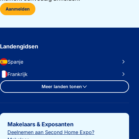
Aanmelden
Landengidsen
Spanje
Frankrijk
Meer landen tonen
Belangrijke links
Makelaars & Exposanten
Deelnemen aan Second Home Expo?