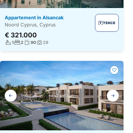
Appartement in Alsancak
Noord Cyprus, Cyprus
€ 321.000
Aantal badkamers:
Aantal slaapkamers:
Woonoppervlakte:
1
2
90
29
Foto's:
Galerij
navigatie