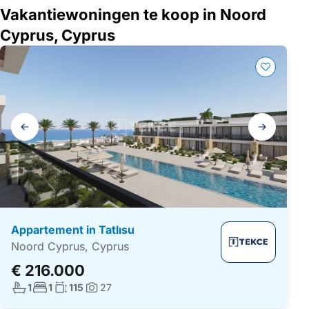
Vakantiewoningen te koop in Noord
Cyprus, Cyprus
Galerij
navigatie
Appartement in Tatlısu
Noord Cyprus, Cyprus
€ 216.000
Aantal badkamers:
Aantal slaapkamers:
Woonoppervlakte:
1
1
115
27
Foto's: