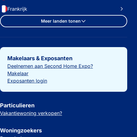
Frankrijk
Meer landen tonen
Belangrijke links
Makelaars & Exposanten
Deelnemen aan Second Home Expo?
Makelaar
Exposanten login
Particulieren
Vakantiewoning verkopen?
Woningzoekers