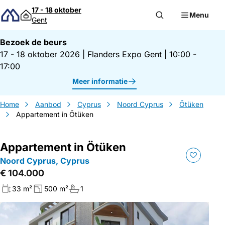
Direct naar inhoud
17 - 18 oktober
Menu
Gent
Bezoek de beurs
17 - 18 oktober 2026
|
Flanders Expo Gent
|
10:00 -
17:00
Meer informatie
Home
Aanbod
Cyprus
Noord Cyprus
Ötüken
Appartement in Ötüken
Appartement in Ötüken
Noord Cyprus, Cyprus
€ 104.000
33 m²
500 m²
1