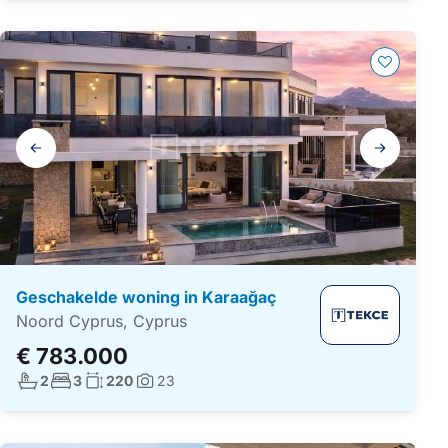
Galerij
navigatie
Geschakelde woning in Karaağaç
Noord Cyprus, Cyprus
€ 783.000
Aantal badkamers:
Aantal slaapkamers:
Woonoppervlakte:
2
3
220
23
Foto's: