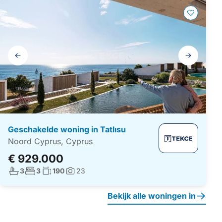
Galerij
navigatie
Geschakelde woning in Tatlısu
Noord Cyprus, Cyprus
€ 929.000
Aantal badkamers:
Aantal slaapkamers:
Woonoppervlakte:
3
3
190
23
Foto's:
Bekijk alle woningen in