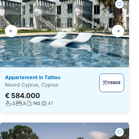
Galerij
navigatie
Appartement in Tatlısu
Noord Cyprus, Cyprus
€ 584.000
Aantal badkamers:
Aantal slaapkamers:
Woonoppervlakte:
2
3
142
47
Foto's: