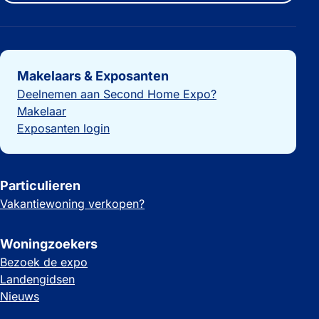
Belangrijke links
Makelaars & Exposanten
Deelnemen aan Second Home Expo?
Makelaar
Exposanten login
Particulieren
Vakantiewoning verkopen?
Woningzoekers
Bezoek de expo
Landengidsen
Nieuws