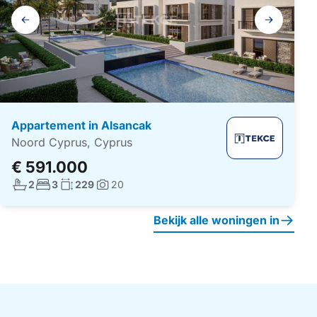
Galerij
navigatie
Appartement in Alsancak
Noord Cyprus, Cyprus
€ 591.000
Aantal badkamers:
Aantal slaapkamers:
Woonoppervlakte:
2
3
229
20
Foto's:
Bekijk alle woningen in