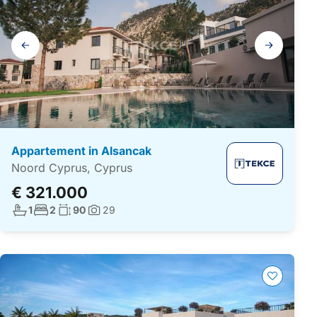
Galerij
navigatie
Appartement in Alsancak
Noord Cyprus, Cyprus
€ 321.000
Aantal badkamers:
Aantal slaapkamers:
Woonoppervlakte:
1
2
90
29
Foto's: