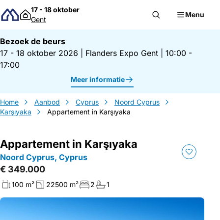
Direct naar inhoud
17 - 18 oktober
Menu
Gent
Bezoek de beurs
17 - 18 oktober 2026
|
Flanders Expo Gent
|
10:00 -
17:00
Meer informatie
Home
Aanbod
Cyprus
Noord Cyprus
Karşıyaka
Appartement in Karşıyaka
Appartement in Karşıyaka
Noord Cyprus, Cyprus
€ 349.000
100 m²
22500 m²
2
1