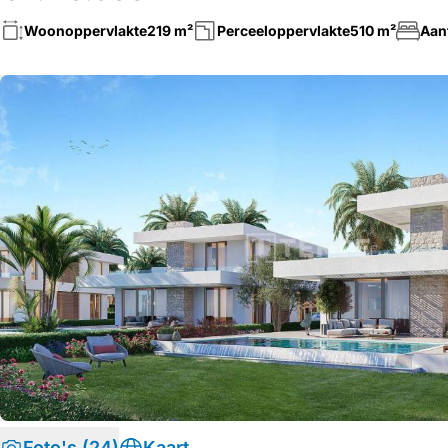
Woonoppervlakte
219 m²
Perceeloppervlakte
510 m²
Aan
Foto's (24)
Kaart