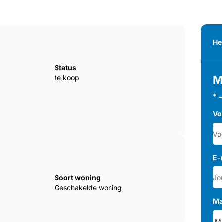
He
Status
te koop
M
* 
Vo
E-
Soort woning
Geschakelde woning
Ma