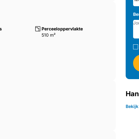
Be
s
Perceeloppervlakte
510 m²
Han
Bekij