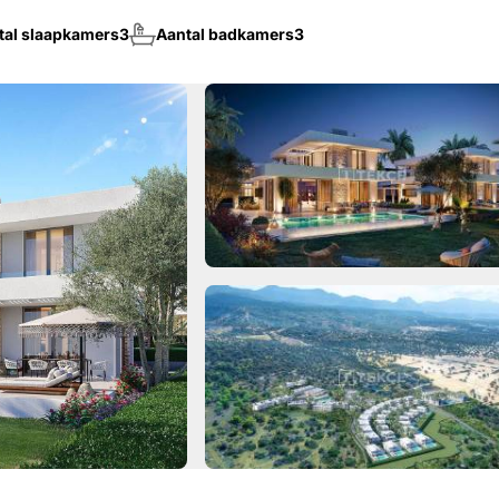
tal slaapkamers
3
Aantal badkamers
3