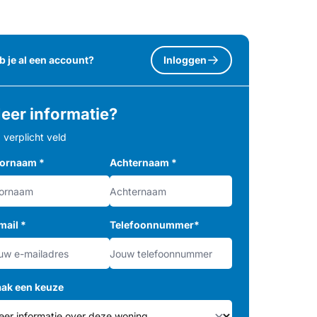
b je al een account?
Inloggen
eer informatie?
= verplicht veld
ornaam
*
Achternaam
*
mail
*
Telefoonnummer
*
ak een keuze