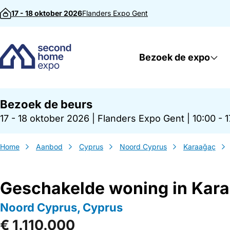
Direct naar inhoud
17 - 18 oktober 2026
Flanders Expo
Gent
Bezoek de expo
Bezoek de beurs
17 - 18 oktober 2026
|
Flanders Expo Gent
|
10:00 - 
Home
Aanbod
Cyprus
Noord Cyprus
Karaağaç
Geschakelde woning in Kar
Noord Cyprus, Cyprus
€ 1.110.000