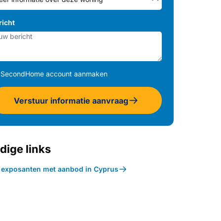
richt
SecondHome account aanmaken
Verstuur informatie aanvraag
dige links
k exposanten met aanbod in Cyprus