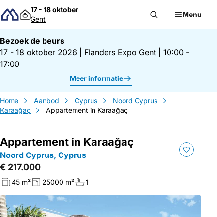
Direct naar inhoud
17 - 18 oktober
Menu
Gent
Bezoek de beurs
17 - 18 oktober 2026
|
Flanders Expo Gent
|
10:00 -
17:00
Meer informatie
Home
Aanbod
Cyprus
Noord Cyprus
Karaağaç
Appartement in Karaağaç
Appartement in Karaağaç
Noord Cyprus, Cyprus
€ 217.000
45 m²
25000 m²
1