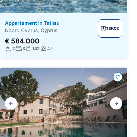
Appartement in Tatlısu
Noord Cyprus, Cyprus
€ 584.000
Aantal badkamers:
Aantal slaapkamers:
Woonoppervlakte:
2
3
142
47
Foto's:
Galerij
navigatie