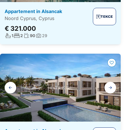
Appartement in Alsancak
Noord Cyprus, Cyprus
€ 321.000
Aantal badkamers:
Aantal slaapkamers:
Woonoppervlakte:
1
2
90
29
Foto's:
Galerij
navigatie