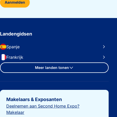
Aanmelden
Landengidsen
Spanje
Frankrijk
Meer landen tonen
Belangrijke links
Makelaars & Exposanten
Deelnemen aan Second Home Expo?
Makelaar