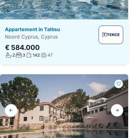
Appartement in Tatlısu
Noord Cyprus, Cyprus
€ 584.000
Aantal badkamers:
Aantal slaapkamers:
Woonoppervlakte:
2
3
142
47
Foto's:
Galerij
navigatie