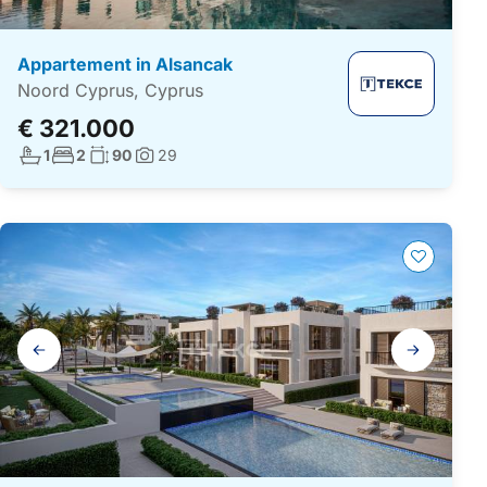
Appartement in Alsancak
Noord Cyprus, Cyprus
€ 321.000
Aantal badkamers:
Aantal slaapkamers:
Woonoppervlakte:
1
2
90
29
Foto's:
Galerij
navigatie