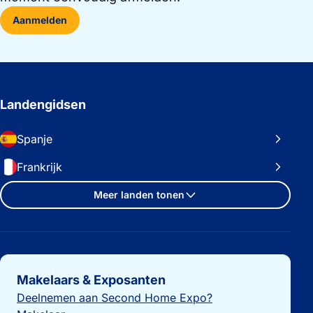
Aanmelden
Landengidsen
Spanje
Frankrijk
Meer landen tonen
Belangrijke links
Makelaars & Exposanten
Deelnemen aan Second Home Expo?