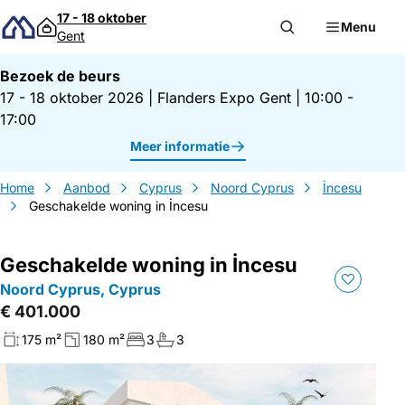
Direct naar inhoud
17 - 18 oktober
Menu
Gent
Bezoek de beurs
17 - 18 oktober 2026
|
Flanders Expo Gent
|
10:00 -
17:00
Meer informatie
Home
Aanbod
Cyprus
Noord Cyprus
İncesu
Geschakelde woning in İncesu
Geschakelde woning in İncesu
Noord Cyprus, Cyprus
€ 401.000
175 m²
180 m²
3
3