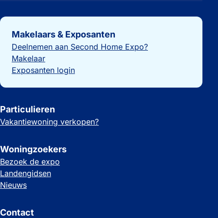
Belangrijke links
Makelaars & Exposanten
Deelnemen aan Second Home Expo?
Makelaar
Exposanten login
Particulieren
Vakantiewoning verkopen?
Woningzoekers
Bezoek de expo
Landengidsen
Nieuws
Contact