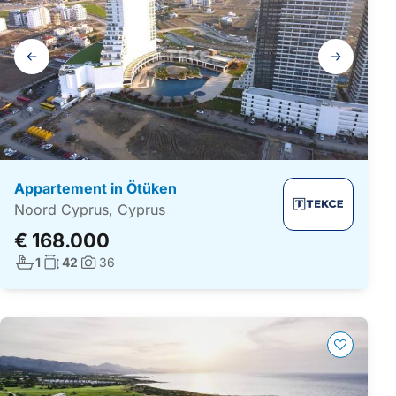
Galerij
navigatie
Appartement in Ötüken
Noord Cyprus, Cyprus
€ 168.000
Aantal badkamers:
Woonoppervlakte:
1
42
36
Foto's: