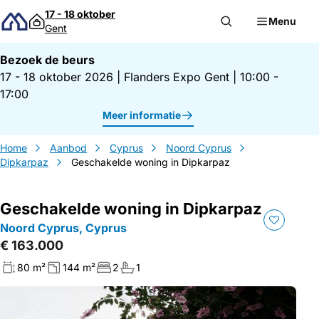
Direct naar inhoud
17 - 18 oktober
Menu
Gent
Bezoek de beurs
17 - 18 oktober 2026
|
Flanders Expo Gent
|
10:00 -
17:00
Meer informatie
Home
Aanbod
Cyprus
Noord Cyprus
Dipkarpaz
Geschakelde woning in Dipkarpaz
Geschakelde woning in Dipkarpaz
Noord Cyprus, Cyprus
€ 163.000
80 m²
144 m²
2
1