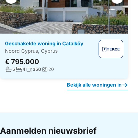
navigatie
Geschakelde woning in Çatalköy
Noord Cyprus, Cyprus
€ 795.000
Aantal badkamers:
Aantal slaapkamers:
Woonoppervlakte:
5
4
350
20
Foto's:
Bekijk alle woningen in
Aanmelden nieuwsbrief