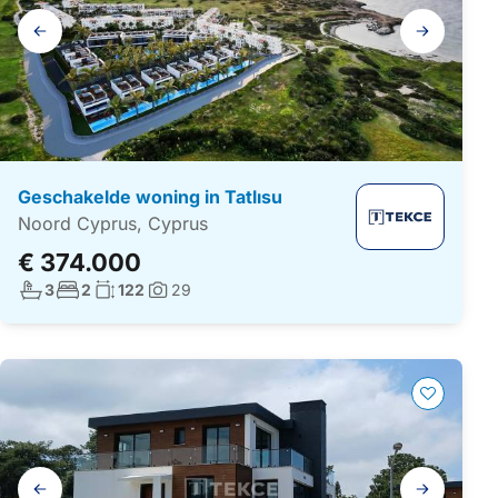
Galerij
navigatie
Geschakelde woning in Tatlısu
Noord Cyprus, Cyprus
€ 374.000
Aantal badkamers:
Aantal slaapkamers:
Woonoppervlakte:
3
2
122
29
Foto's:
Galerij