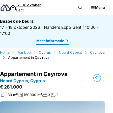
Direct naar inhoud
17 - 18 oktober
Menu
Gent
Bezoek de beurs
17 - 18 oktober 2026
|
Flanders Expo Gent
|
10:00 -
17:00
Meer informatie
Home
Aanbod
Cyprus
Noord Cyprus
Çayırova
Appartement in Çayırova
Appartement in Çayırova
Noord Cyprus, Cyprus
€ 281.000
139 m²
150000 m²
3
2