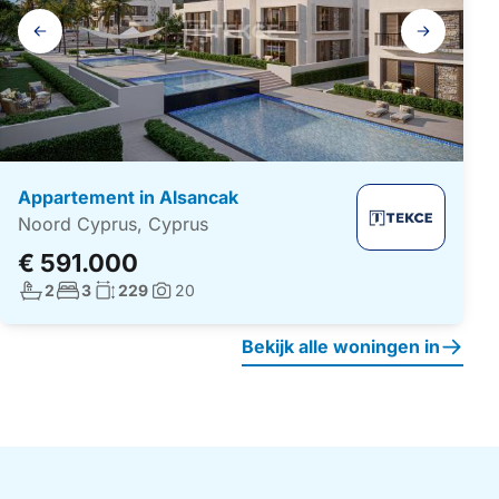
Galerij
navigatie
Appartement in Alsancak
Noord Cyprus, Cyprus
€ 591.000
Aantal badkamers:
Aantal slaapkamers:
Woonoppervlakte:
2
3
229
20
Foto's:
Bekijk alle woningen in