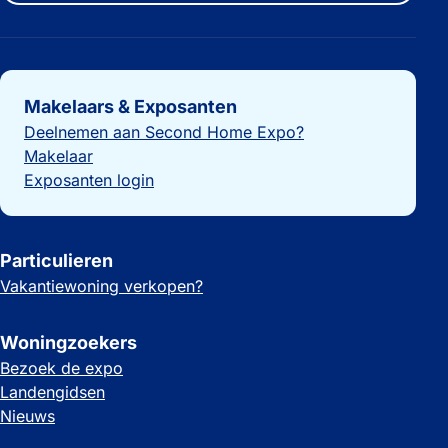
Belangrijke links
Makelaars & Exposanten
Deelnemen aan Second Home Expo?
Makelaar
Exposanten login
Particulieren
Vakantiewoning verkopen?
Woningzoekers
Bezoek de expo
Landengidsen
Nieuws