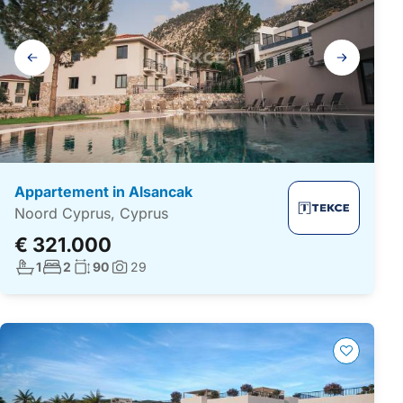
Galerij
navigatie
Appartement in Alsancak
Noord Cyprus, Cyprus
€ 321.000
Aantal badkamers:
Aantal slaapkamers:
Woonoppervlakte:
1
2
90
29
Foto's: