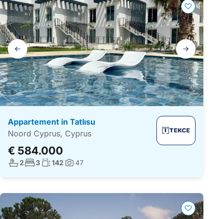
Galerij
navigatie
Appartement in Tatlısu
Noord Cyprus, Cyprus
€ 584.000
Aantal badkamers:
Aantal slaapkamers:
Woonoppervlakte:
2
3
142
47
Foto's: