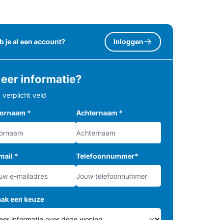
b je al een account?
Inloggen
eer informatie?
= verplicht veld
ornaam
*
Achternaam
*
mail
*
Telefoonnummer
*
ak een keuze