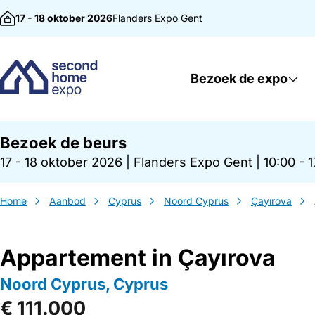
Direct naar inhoud
17 - 18 oktober 2026
Flanders Expo
Gent
Bezoek de expo
Bezoek de beurs
17 - 18 oktober 2026
|
Flanders Expo Gent
|
10:00 - 
Home
Aanbod
Cyprus
Noord Cyprus
Çayırova
Appartement in Çayırova
Noord Cyprus, Cyprus
€ 111.000