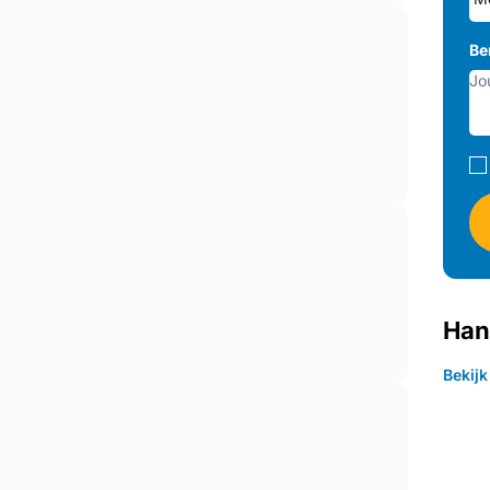
Be
Han
Bekij