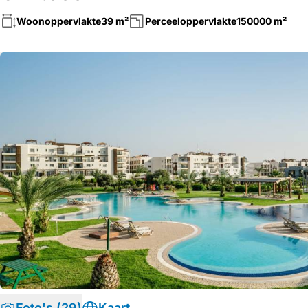
Woonoppervlakte
39 m²
Perceeloppervlakte
150000 m²
Foto's (29)
Kaart