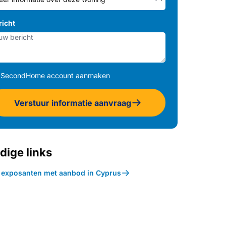
richt
SecondHome account aanmaken
Verstuur informatie aanvraag
dige links
k exposanten met aanbod in Cyprus