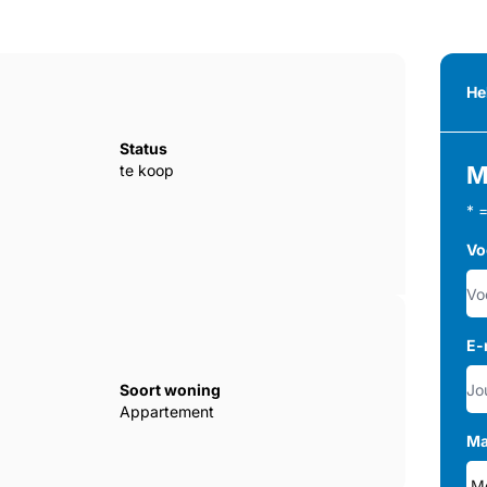
He
Status
te koop
M
* 
Vo
E-
Soort woning
Appartement
Ma