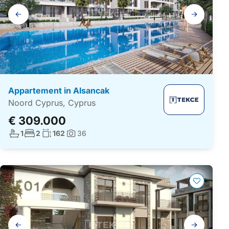
Galerij
navigatie
Appartement in Alsancak
Noord Cyprus, Cyprus
€ 309.000
Aantal badkamers:
Aantal slaapkamers:
Woonoppervlakte:
1
2
162
36
Foto's:
Galerij