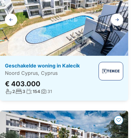
Galerij
navigatie
Geschakelde woning in Kalecik
Noord Cyprus, Cyprus
€ 403.000
Aantal badkamers:
Aantal slaapkamers:
Woonoppervlakte:
2
3
154
31
Foto's: