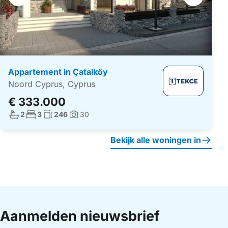
navigatie
Appartement in Çatalköy
Noord Cyprus, Cyprus
€ 333.000
Aantal badkamers:
Aantal slaapkamers:
Woonoppervlakte:
2
3
246
30
Foto's:
Bekijk alle woningen in
Aanmelden nieuwsbrief