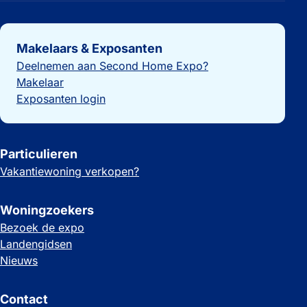
Belangrijke links
Makelaars & Exposanten
Deelnemen aan Second Home Expo?
Makelaar
Exposanten login
Particulieren
Vakantiewoning verkopen?
Woningzoekers
Bezoek de expo
Landengidsen
Nieuws
Contact