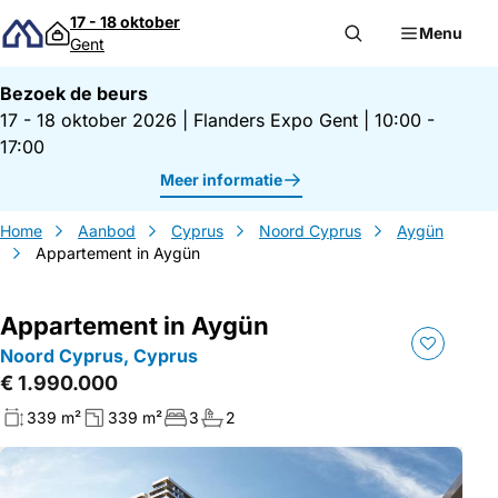
Direct naar inhoud
17 - 18 oktober
Menu
Gent
Bezoek de beurs
17 - 18 oktober 2026
|
Flanders Expo Gent
|
10:00 -
17:00
Meer informatie
Home
Aanbod
Cyprus
Noord Cyprus
Aygün
Appartement in Aygün
Appartement in Aygün
Noord Cyprus, Cyprus
€ 1.990.000
339 m²
339 m²
3
2