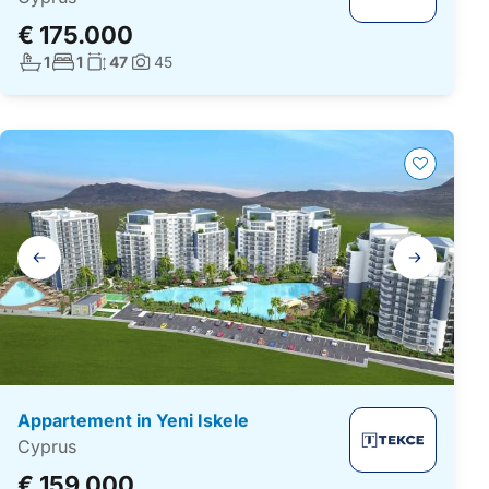
€ 175.000
Aantal badkamers:
Aantal slaapkamers:
Woonoppervlakte:
1
1
47
45
Foto's:
Galerij
navigatie
Appartement in Yeni Iskele
Cyprus
€ 159.000