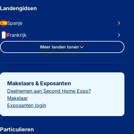
Landengidsen
Spanje
Frankrijk
Meer landen tonen
Belangrijke links
Makelaars & Exposanten
Deelnemen aan Second Home Expo?
Makelaar
Exposanten login
Particulieren