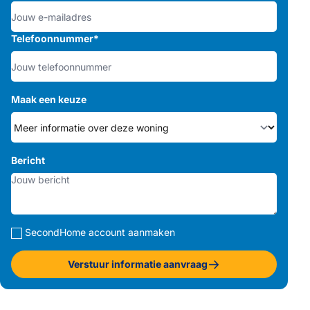
Telefoonnummer
*
Maak een keuze
Bericht
SecondHome account aanmaken
Verstuur informatie aanvraag