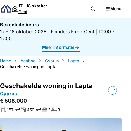
Direct naar inhoud
17 - 18 oktober
Menu
Gent
Bezoek de beurs
17 - 18 oktober 2026
|
Flanders Expo Gent
|
10:00 -
17:00
Meer informatie
Home
Aanbod
Cyprus
Lapta
Geschakelde woning in Lapta
Geschakelde woning in Lapta
Cyprus
€ 508.000
157 m²
450 m²
3
3