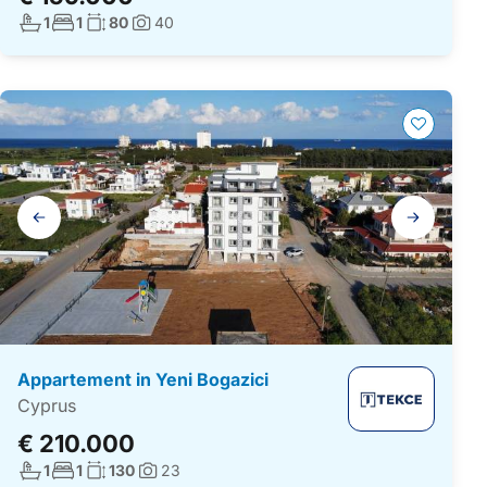
Aantal badkamers:
Aantal slaapkamers:
Woonoppervlakte:
1
1
80
40
Foto's:
Galerij
navigatie
Appartement in Yeni Bogazici
Cyprus
€ 210.000
Aantal badkamers:
Aantal slaapkamers:
Woonoppervlakte:
1
1
130
23
Foto's: