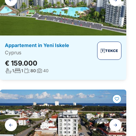
navigatie
Appartement in Yeni Iskele
Cyprus
€ 159.000
Aantal badkamers:
Aantal slaapkamers:
Woonoppervlakte:
1
1
80
40
Foto's:
Galerij
navigatie