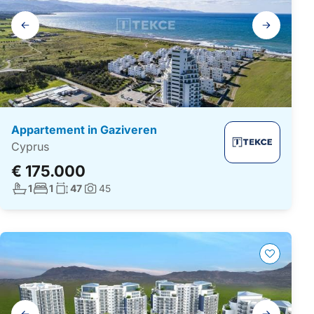
Galerij
navigatie
Appartement in Gaziveren
Cyprus
€ 175.000
Aantal badkamers:
Aantal slaapkamers:
Woonoppervlakte:
1
1
47
45
Foto's:
Galerij