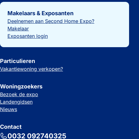
Belangrijke links
Makelaars & Exposanten
Deelnemen aan Second Home Expo?
Makelaar
Exposanten login
Particulieren
Vakantiewoning verkopen?
Woningzoekers
Bezoek de expo
Landengidsen
Nieuws
Contact
0032 092740325