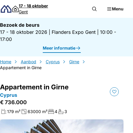
Direct naar inhoud
17 - 18 oktober
Menu
Gent
Bezoek de beurs
17 - 18 oktober 2026
|
Flanders Expo Gent
|
10:00 -
17:00
Meer informatie
Home
Aanbod
Cyprus
Girne
Appartement in Girne
Appartement in Girne
Cyprus
€ 736.000
179 m²
63000 m²
4
3