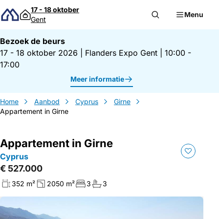
Direct naar inhoud
17 - 18 oktober
Menu
Gent
Bezoek de beurs
17 - 18 oktober 2026
|
Flanders Expo Gent
|
10:00 -
17:00
Meer informatie
Home
Aanbod
Cyprus
Girne
Appartement in Girne
Appartement in Girne
Cyprus
€ 527.000
352 m²
2050 m²
3
3