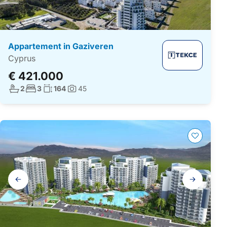
Appartement in Gaziveren
Cyprus
€ 421.000
Aantal badkamers:
Aantal slaapkamers:
Woonoppervlakte:
2
3
164
45
Foto's:
Galerij
navigatie