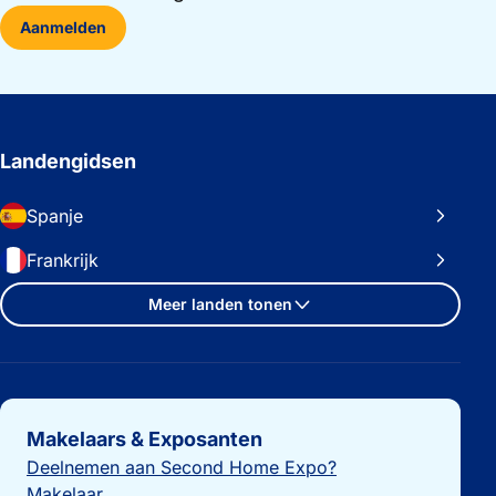
Aanmelden
Landengidsen
Spanje
Frankrijk
Meer landen tonen
Belangrijke links
Makelaars & Exposanten
Deelnemen aan Second Home Expo?
Makelaar