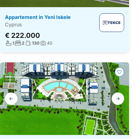
Appartement in Yeni Iskele
Cyprus
€ 222.000
Aantal badkamers:
Aantal slaapkamers:
Woonoppervlakte:
1
2
130
40
Foto's:
Galerij
navigatie