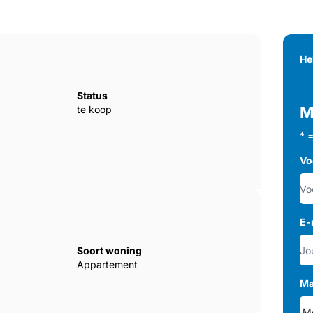
He
Status
te koop
M
* 
Vo
E-
Soort woning
Appartement
Ma