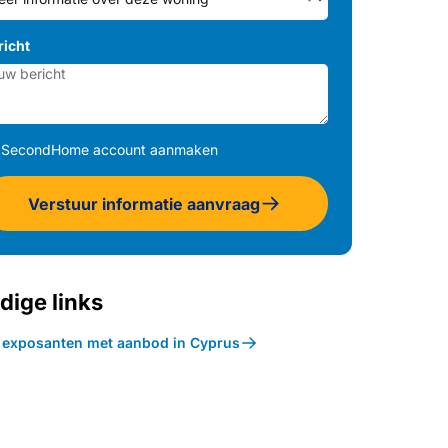
richt
SecondHome account aanmaken
Verstuur informatie aanvraag
dige links
k exposanten met aanbod in Cyprus