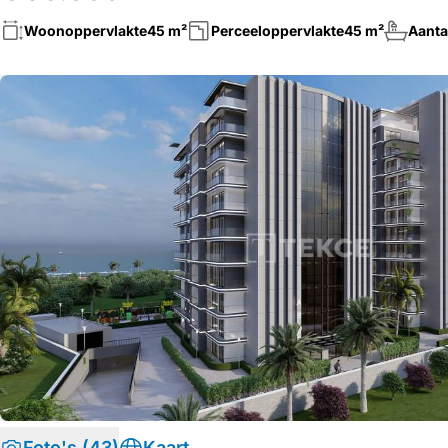
Woonoppervlakte
45 m²
Perceeloppervlakte
45 m²
Aanta
Foto's (43)
Kaart