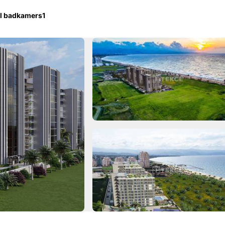
l badkamers
1