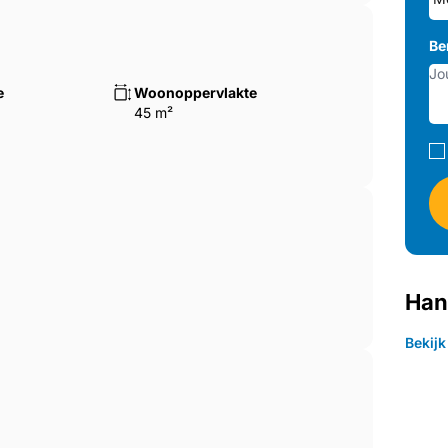
Be
e
Woonoppervlakte
45 m²
Han
Bekij