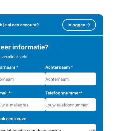
b je al een account?
Inloggen
eer informatie?
= verplicht veld
ornaam
*
Achternaam
*
mail
*
Telefoonnummer
*
ak een keuze