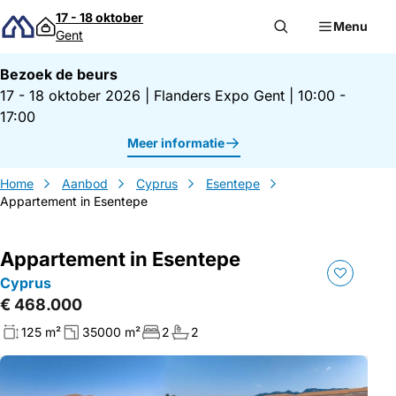
Direct naar inhoud
17 - 18 oktober
Menu
Gent
Bezoek de beurs
17 - 18 oktober 2026
|
Flanders Expo Gent
|
10:00 -
17:00
Meer informatie
Home
Aanbod
Cyprus
Esentepe
Appartement in Esentepe
Appartement in Esentepe
Cyprus
€ 468.000
125 m²
35000 m²
2
2