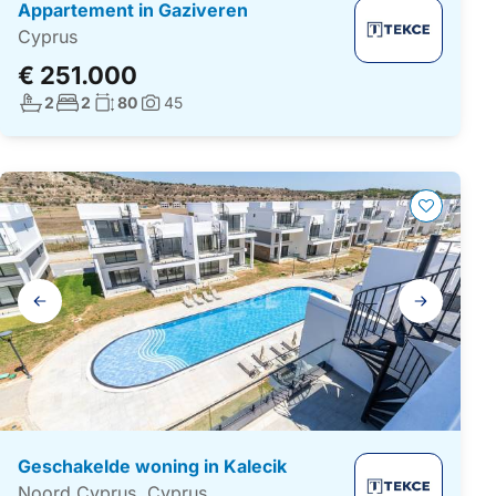
Appartement in Gaziveren
Cyprus
€ 251.000
Aantal badkamers:
Aantal slaapkamers:
Woonoppervlakte:
2
2
80
45
Foto's:
Galerij
navigatie
Geschakelde woning in Kalecik
Noord Cyprus, Cyprus