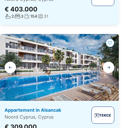
€ 403.000
Aantal badkamers:
Aantal slaapkamers:
Woonoppervlakte:
2
3
154
31
Foto's:
Galerij
navigatie
Appartement in Alsancak
Noord Cyprus, Cyprus
€ 309.000