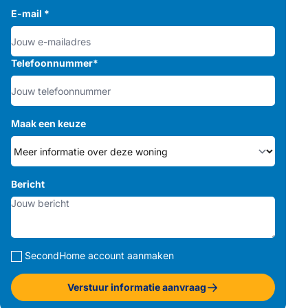
E-mail
*
Telefoonnummer
*
Maak een keuze
Bericht
SecondHome account aanmaken
Verstuur informatie aanvraag