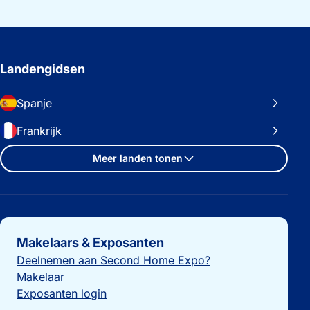
Landengidsen
Spanje
Frankrijk
Meer landen tonen
Belangrijke links
Makelaars & Exposanten
Deelnemen aan Second Home Expo?
Makelaar
Exposanten login