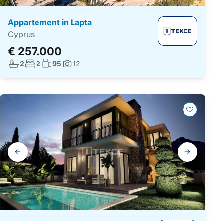
Appartement in Lapta
Cyprus
€ 257.000
Aantal badkamers:
Aantal slaapkamers:
Woonoppervlakte:
2
2
95
12
Foto's:
Galerij
navigatie