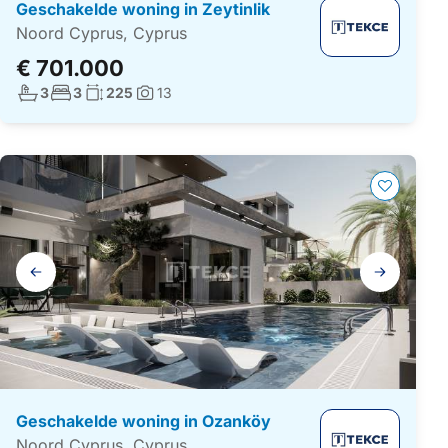
Geschakelde woning in Zeytinlik
Noord Cyprus, Cyprus
€ 701.000
Aantal badkamers:
Aantal slaapkamers:
Woonoppervlakte:
3
3
225
13
Foto's:
Galerij
navigatie
Geschakelde woning in Ozanköy
Noord Cyprus, Cyprus