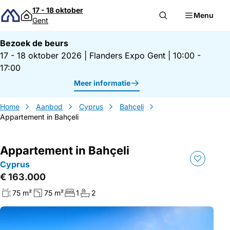
Direct naar inhoud
17 - 18 oktober
Menu
Gent
Bezoek de beurs
17 - 18 oktober 2026
|
Flanders Expo Gent
|
10:00 -
17:00
Meer informatie
Home
Aanbod
Cyprus
Bahçeli
Appartement in Bahçeli
Appartement in Bahçeli
Cyprus
€ 163.000
75 m²
75 m²
1
2