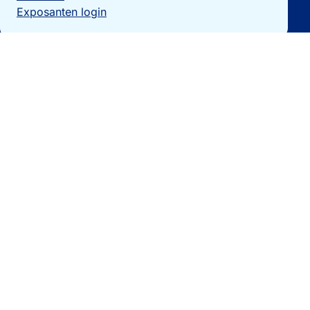
Exposanten login
Particulieren
Vakantiewoning verkopen?
Woningzoekers
Bezoek de expo
Landengidsen
Nieuws
Contact
0032 092740325
[email protected]