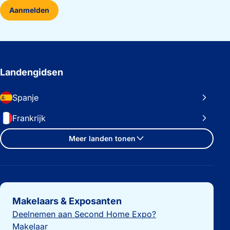
Aanmelden
Landengidsen
Spanje
Frankrijk
Meer landen tonen
Belangrijke links
Makelaars & Exposanten
Deelnemen aan Second Home Expo?
Makelaar