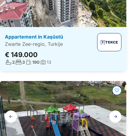
Appartement in Kaşüstü
Zwarte Zee-regio, Turkije
€ 149.000
Aantal badkamers:
Aantal slaapkamers:
Woonoppervlakte:
2
3
190
13
Foto's:
Galerij
navigatie