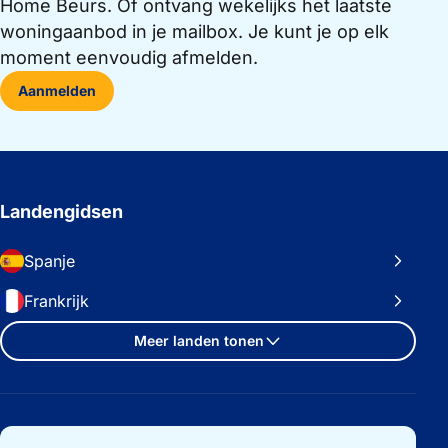
Home Beurs. Of ontvang wekelijks het laatste
woningaanbod in je mailbox. Je kunt je op elk
moment eenvoudig afmelden.
Aanmelden
Landengidsen
Spanje
Frankrijk
Meer landen tonen
Belangrijke links