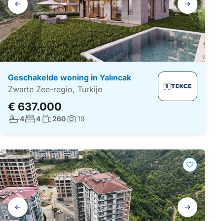
navigatie
Geschakelde woning in Yalıncak
Zwarte Zee-regio, Turkije
€ 637.000
Aantal badkamers:
Aantal slaapkamers:
Woonoppervlakte:
4
4
260
19
Foto's:
Galerij
navigatie