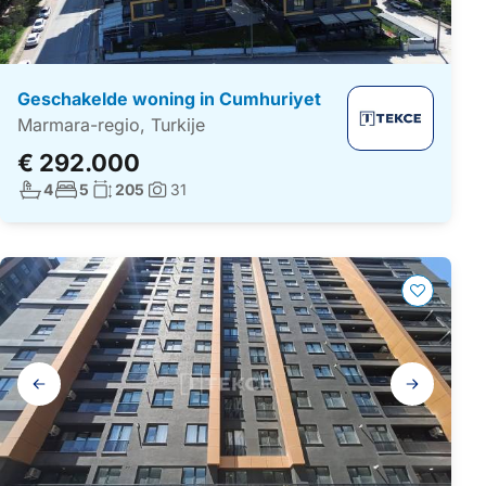
Geschakelde woning in Cumhuriyet
Marmara-regio, Turkije
€ 292.000
Aantal badkamers:
Aantal slaapkamers:
Woonoppervlakte:
4
5
205
31
Foto's:
Galerij
navigatie