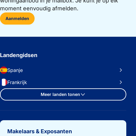
woningaanbod in je mailbox. Je kunt je op elk
moment eenvoudig afmelden.
Aanmelden
Landengidsen
Spanje
Frankrijk
Meer landen tonen
Belangrijke links
Makelaars & Exposanten