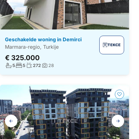
Geschakelde woning in Demirci
Marmara-regio, Turkije
€ 325.000
Aantal badkamers:
Aantal slaapkamers:
Woonoppervlakte:
5
5
272
28
Foto's:
Galerij
navigatie