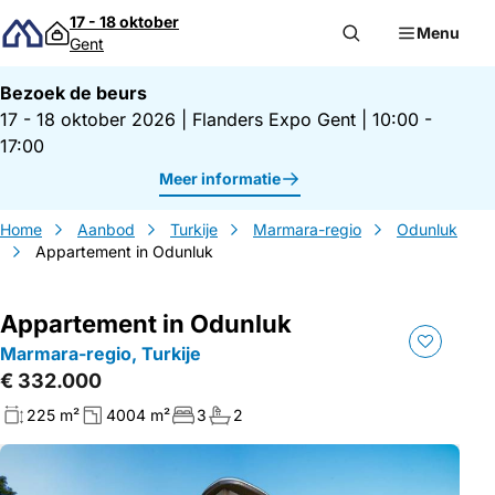
Direct naar inhoud
17 - 18 oktober
Menu
Gent
Bezoek de beurs
17 - 18 oktober 2026
|
Flanders Expo Gent
|
10:00 -
17:00
Meer informatie
Home
Aanbod
Turkije
Marmara-regio
Odunluk
Appartement in Odunluk
Appartement in Odunluk
Marmara-regio, Turkije
€ 332.000
225 m²
4004 m²
3
2