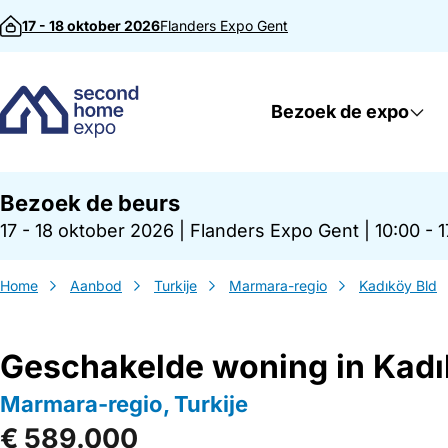
Direct naar inhoud
17 - 18 oktober 2026
Flanders Expo
Gent
Bezoek de expo
Bezoek de beurs
17 - 18 oktober 2026
|
Flanders Expo Gent
|
10:00 - 
Home
Aanbod
Turkije
Marmara-regio
Kadıköy Bld
Geschakelde woning in Kadı
Marmara-regio, Turkije
€ 589.000