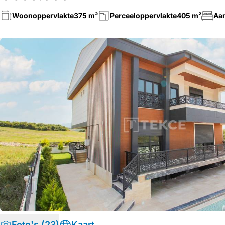
Woonoppervlakte
375 m²
Perceeloppervlakte
405 m²
Aan
Foto's (23)
Kaart