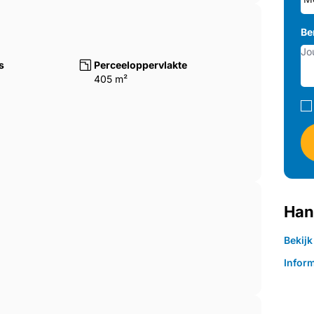
Be
s
Perceeloppervlakte
405 m²
Han
Bekij
Inform