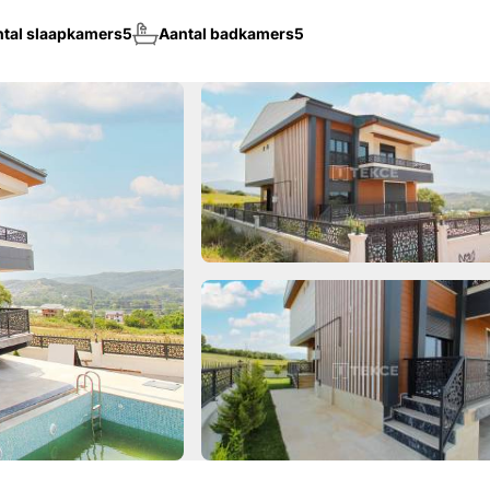
tal slaapkamers
5
Aantal badkamers
5