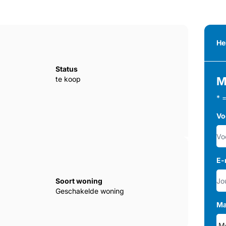
He
Status
te koop
M
* 
Vo
E-
Soort woning
Geschakelde woning
Ma