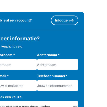
b je al een account?
Inloggen
eer informatie?
= verplicht veld
ornaam
*
Achternaam
*
mail
*
Telefoonnummer
*
ak een keuze