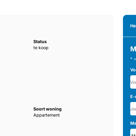
He
Status
te koop
M
* 
Vo
E-
Soort woning
Appartement
Ma