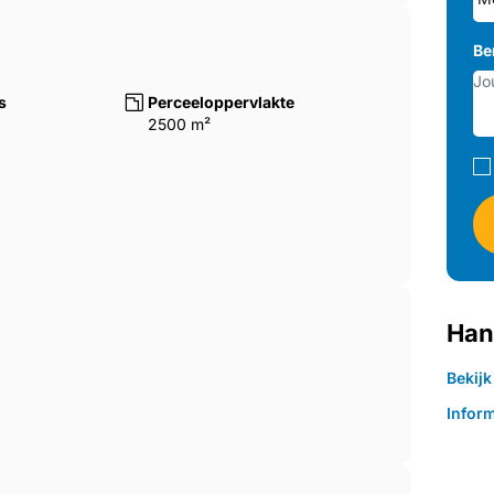
Be
s
Perceeloppervlakte
2500 m²
Han
Bekij
Inform