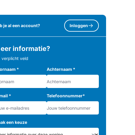
b je al een account?
Inloggen
eer informatie?
= verplicht veld
ornaam
*
Achternaam
*
mail
*
Telefoonnummer
*
ak een keuze