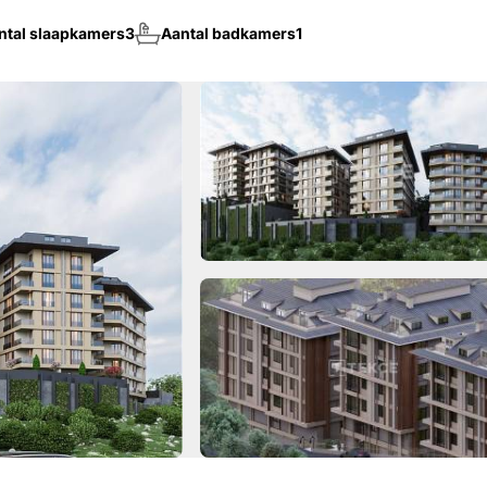
ntal slaapkamers
3
Aantal badkamers
1