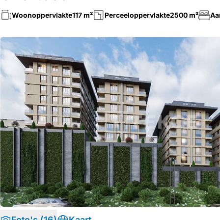
Woonoppervlakte
117 m²
Perceeloppervlakte
2500 m²
Aa
Foto's (16)
Kaart