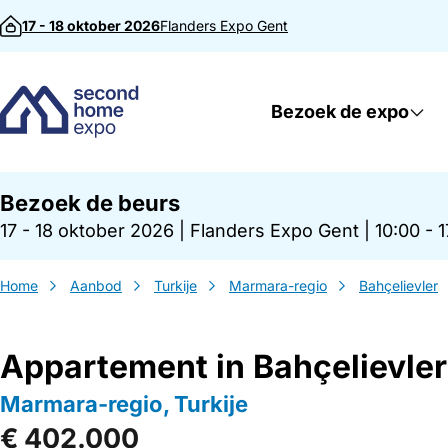
Direct naar inhoud
17 - 18 oktober 2026
Flanders Expo
Gent
Bezoek de expo
Bezoek de beurs
17 - 18 oktober 2026
|
Flanders Expo Gent
|
10:00 - 
Home
Aanbod
Turkije
Marmara-regio
Bahçelievler
Appartement in Bahçelievler
Marmara-regio, Turkije
€ 402.000