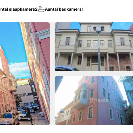
ntal slaapkamers
2
Aantal badkamers
1