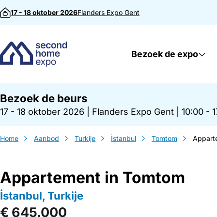
Direct naar inhoud
17 - 18 oktober 2026
Flanders Expo
Gent
Bezoek de expo
Bezoek de beurs
17 - 18 oktober 2026
|
Flanders Expo Gent
|
10:00 - 
Home
Aanbod
Turkije
İstanbul
Tomtom
Appart
Appartement in Tomtom
İstanbul, Turkije
€ 645.000