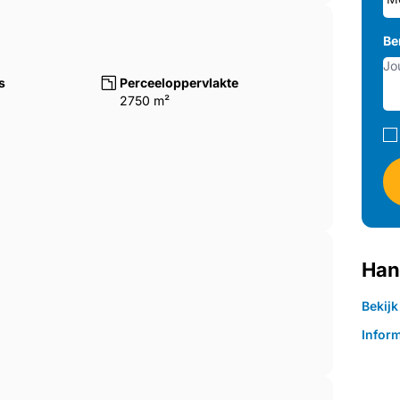
Be
s
Perceeloppervlakte
2750 m²
Han
Bekij
Inform