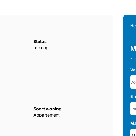
He
Status
te koop
M
* 
Vo
E-
Soort woning
Appartement
Ma