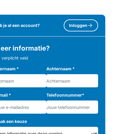
b je al een account?
Inloggen
eer informatie?
= verplicht veld
ornaam
*
Achternaam
*
mail
*
Telefoonnummer
*
ak een keuze