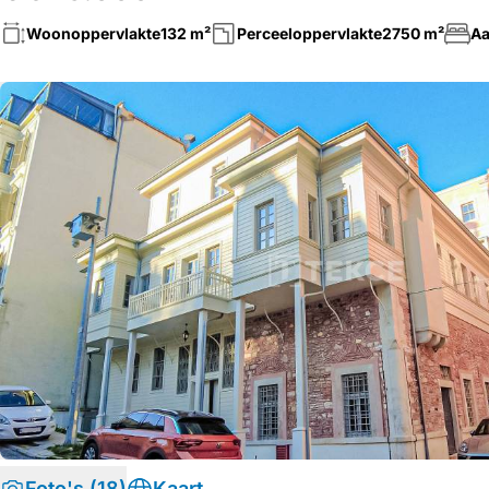
Woonoppervlakte
132 m²
Perceeloppervlakte
2750 m²
Aa
Foto's (18)
Kaart