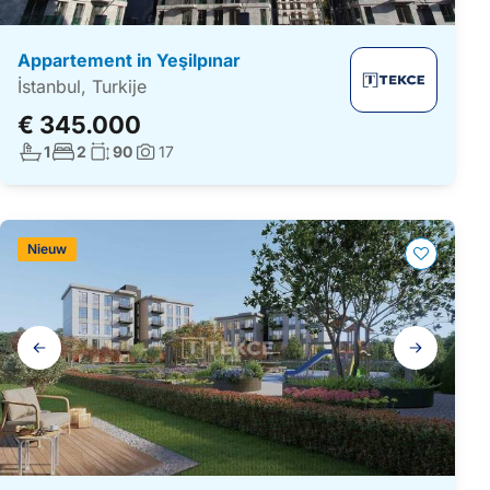
Appartement in Yeşilpınar
İstanbul, Turkije
€ 345.000
Aantal badkamers:
Aantal slaapkamers:
Woonoppervlakte:
1
2
90
17
Foto's:
Nieuw
Galerij
navigatie