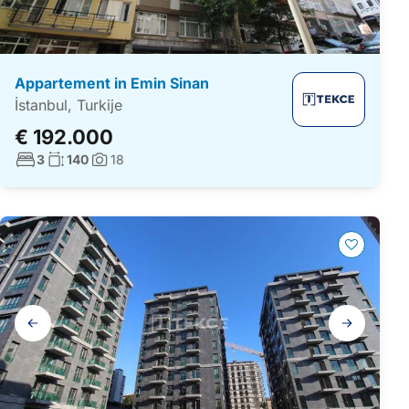
Appartement in Emin Sinan
İstanbul, Turkije
€ 192.000
Aantal slaapkamers:
Woonoppervlakte:
3
140
18
Foto's:
Galerij
navigatie