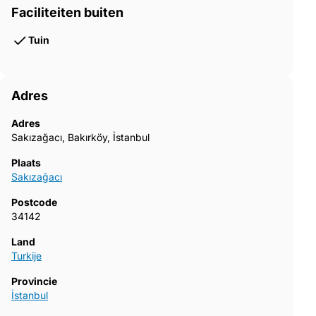
Faciliteiten buiten
Tuin
Adres
Adres
Sakızağacı, Bakırköy, İstanbul
Plaats
Sakızağacı
Postcode
34142
Land
Turkije
Provincie
İstanbul