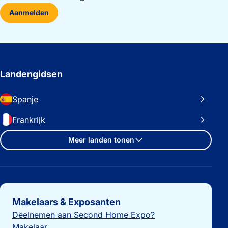
Aanmelden
Landengidsen
Spanje
Frankrijk
Meer landen tonen
Belangrijke links
Makelaars & Exposanten
Deelnemen aan Second Home Expo?
Makelaar