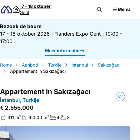
Direct naar inhoud
17 - 18 oktober
Menu
Gent
Bezoek de beurs
17 - 18 oktober 2026
|
Flanders Expo Gent
|
10:00 -
17:00
Meer informatie
Home
Aanbod
Turkije
İstanbul
Sakızağacı
Appartement in Sakızağacı
Appartement in Sakızağacı
İstanbul, Turkije
€ 2.555.000
311 m²
62500 m²
4
3