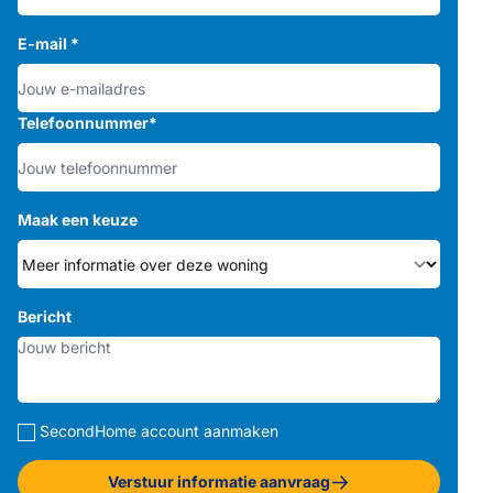
E-mail
*
Telefoonnummer
*
Maak een keuze
Bericht
SecondHome account aanmaken
Verstuur informatie aanvraag