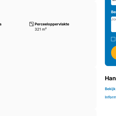
Be
s
Perceeloppervlakte
321 m²
Han
Bekij
Inform