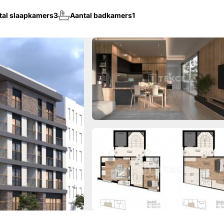
tal slaapkamers
3
Aantal badkamers
1