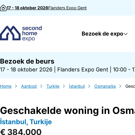
Direct naar inhoud
17 - 18 oktober 2026
Flanders Expo
Gent
Bezoek de expo
Bezoek de beurs
17 - 18 oktober 2026
|
Flanders Expo Gent
|
10:00 - 
Home
Aanbod
Turkije
İstanbul
Osmanağa
Gesc
Geschakelde woning in Os
İstanbul, Turkije
€ 384.000