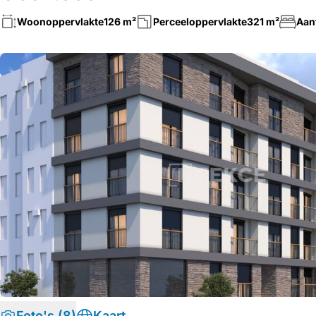
Woonoppervlakte
126 m²
Perceeloppervlakte
321 m²
Aan
Foto's (8)
Kaart