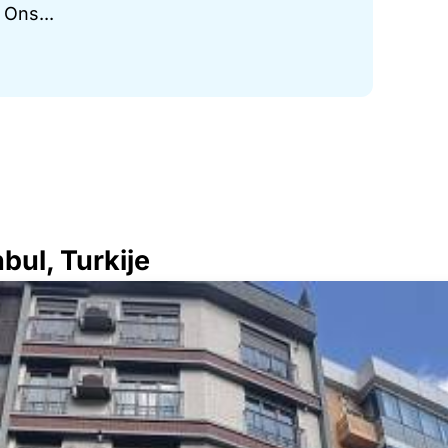
 Ons...
bul, Turkije