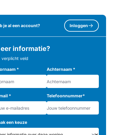
b je al een account?
Inloggen
eer informatie?
= verplicht veld
ornaam
*
Achternaam
*
mail
*
Telefoonnummer
*
ak een keuze