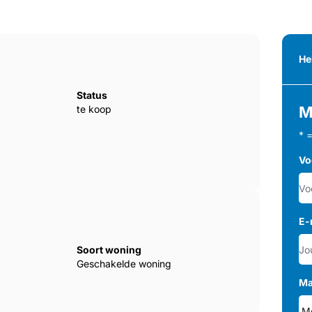
He
Status
te koop
M
* 
Vo
E-
Soort woning
Geschakelde woning
Ma