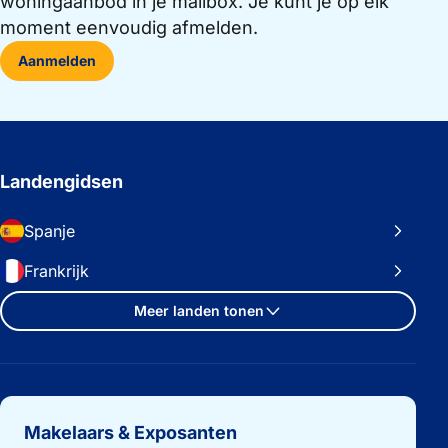
woningaanbod in je mailbox. Je kunt je op elk
moment eenvoudig afmelden.
Aanmelden
Landengidsen
Spanje
Frankrijk
Meer landen tonen
Belangrijke links
Makelaars & Exposanten