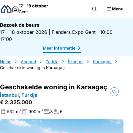
Direct naar inhoud
17 - 18 oktober
Menu
Gent
Bezoek de beurs
17 - 18 oktober 2026
|
Flanders Expo Gent
|
10:00 -
17:00
Meer informatie
Home
Aanbod
Turkije
İstanbul
Karaagaç
Geschakelde woning in Karaagaç
Geschakelde woning in Karaagaç
İstanbul, Turkije
€ 2.325.000
532 m²
900 m²
8
6