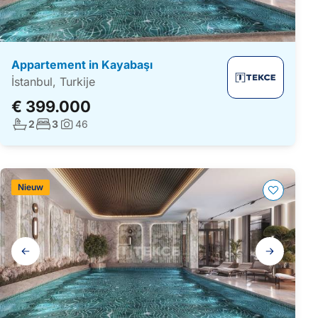
Appartement in Kayabaşı
İstanbul, Turkije
€ 399.000
Aantal badkamers:
Aantal slaapkamers:
2
3
46
Foto's:
Nieuw
Galerij
navigatie