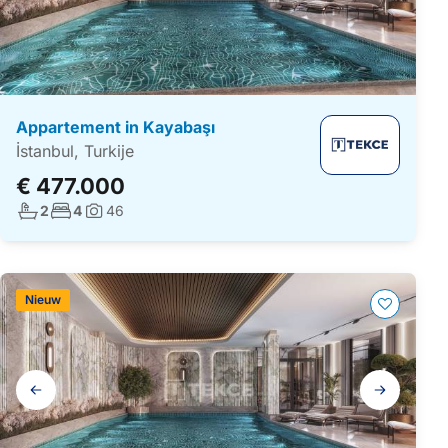
Appartement in Kayabaşı
İstanbul, Turkije
€ 477.000
Aantal badkamers:
Aantal slaapkamers:
2
4
46
Foto's:
Nieuw
Galerij
navigatie