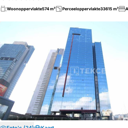
Woonoppervlakte
574 m²
Perceeloppervlakte
33615 m²
A
Foto's (24)
Kaart