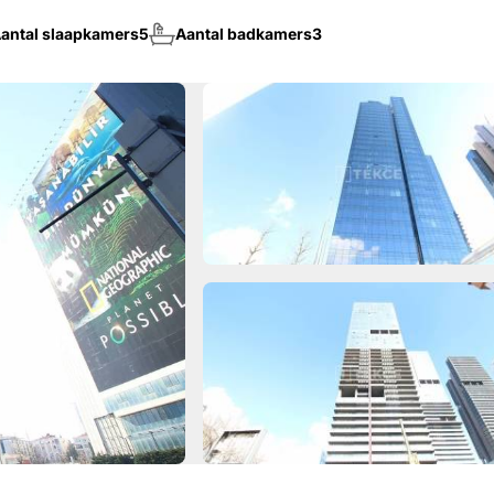
antal slaapkamers
5
Aantal badkamers
3