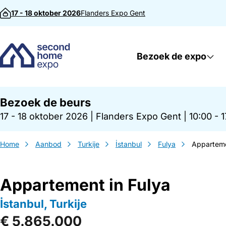
Direct naar inhoud
17 - 18 oktober 2026
Flanders Expo
Gent
Bezoek de expo
Bezoek de beurs
17 - 18 oktober 2026
|
Flanders Expo Gent
|
10:00 - 
Home
Aanbod
Turkije
İstanbul
Fulya
Apparteme
Appartement in Fulya
İstanbul, Turkije
€ 5.865.000