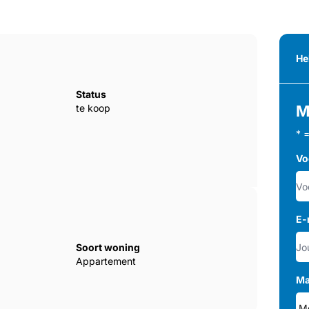
He
Status
te koop
M
* 
Vo
E-
Soort woning
Appartement
Ma