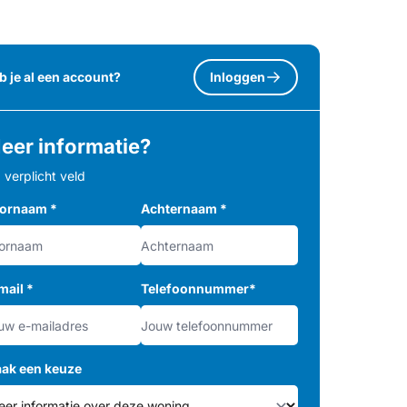
b je al een account?
Inloggen
eer informatie?
= verplicht veld
ornaam
*
Achternaam
*
mail
*
Telefoonnummer
*
ak een keuze