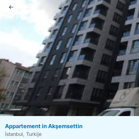
Galerij
navigatie
Appartement in Akşemsettin
İstanbul, Turkije