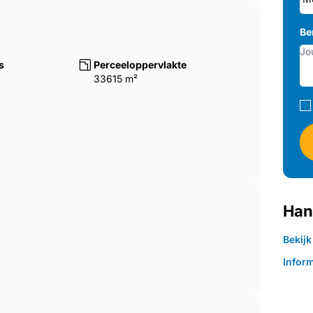
Be
s
Perceeloppervlakte
33615 m²
Han
Bekij
Inform