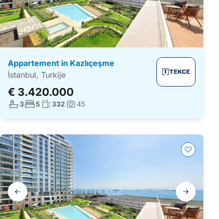
Appartement in Kazlıçeşme
İstanbul, Turkije
€ 3.420.000
Aantal badkamers:
Aantal slaapkamers:
Woonoppervlakte:
3
5
332
45
Foto's:
Galerij
navigatie