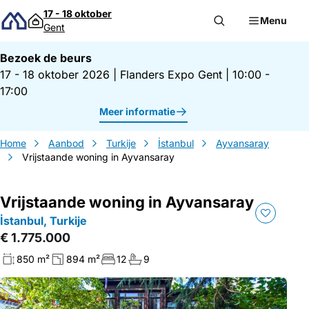
Direct naar inhoud
17 - 18 oktober
Menu
Gent
Bezoek de beurs
17 - 18 oktober 2026
|
Flanders Expo Gent
|
10:00 -
17:00
Meer informatie
Home
Aanbod
Turkije
İstanbul
Ayvansaray
Vrijstaande woning in Ayvansaray
Vrijstaande woning in Ayvansaray
İstanbul, Turkije
€ 1.775.000
850 m²
894 m²
12
9