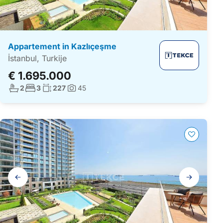
Appartement in Kazlıçeşme
İstanbul, Turkije
€ 1.695.000
Aantal badkamers:
Aantal slaapkamers:
Woonoppervlakte:
2
3
227
45
Foto's:
Galerij
navigatie