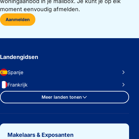
woningaanbod in je mailbox. Je kunt je op elk
moment eenvoudig afmelden.
Aanmelden
Landengidsen
Spanje
Frankrijk
Meer landen tonen
Belangrijke links
Makelaars & Exposanten