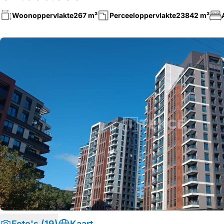
Woonoppervlakte
267 m²
Perceeloppervlakte
23842 m²
Foto's (19)
Kaart