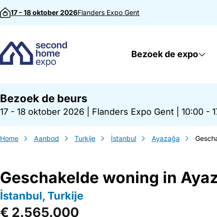
Direct naar inhoud
17 - 18 oktober 2026
Flanders Expo
Gent
Bezoek de expo
Bezoek de beurs
17 - 18 oktober 2026
|
Flanders Expo Gent
|
10:00 - 
Home
Aanbod
Turkije
İstanbul
Ayazağa
Gescha
Geschakelde woning in Aya
İstanbul, Turkije
€ 2.565.000