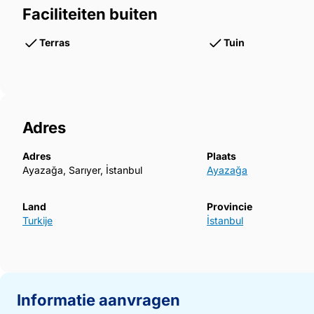
Faciliteiten buiten
Terras
Tuin
Adres
Adres
Plaats
Ayazağa, Sarıyer, İstanbul
Ayazağa
Land
Provincie
Turkije
İstanbul
Informatie aanvragen