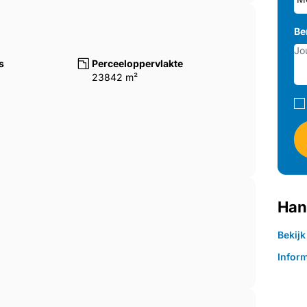
Be
s
Perceeloppervlakte
23842 m²
Han
Bekij
Inform