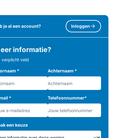
b je al een account?
Inloggen
eer informatie?
= verplicht veld
ornaam
*
Achternaam
*
mail
*
Telefoonnummer
*
ak een keuze