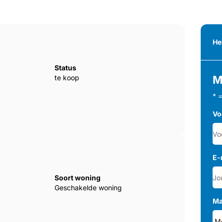
He
Status
te koop
M
* 
Vo
E-
Soort woning
Geschakelde woning
Ma