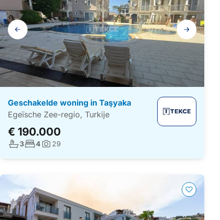
Galerij
navigatie
Geschakelde woning in Taşyaka
Egeïsche Zee-regio, Turkije
€ 190.000
Aantal badkamers:
Aantal slaapkamers:
3
4
29
Foto's: