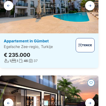
Galerij
navigatie
Appartement in Gümbet
Egeïsche Zee-regio, Turkije
€ 235.000
Aantal badkamers:
Aantal slaapkamers:
Woonoppervlakte:
1
1
46
37
Foto's:
Galerij