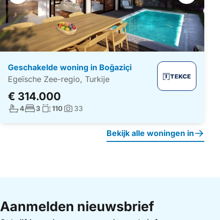
navigatie
Geschakelde woning in Boğaziçi
Egeïsche Zee-regio, Turkije
€ 314.000
Aantal badkamers:
Aantal slaapkamers:
Woonoppervlakte:
4
3
110
33
Foto's:
Bekijk alle woningen in
Aanmelden nieuwsbrief