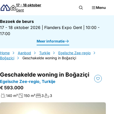
Direct naar inhoud
17 - 18 oktober
Menu
Gent
Bezoek de beurs
17 - 18 oktober 2026
|
Flanders Expo Gent
|
10:00 -
17:00
Meer informatie
Home
Aanbod
Turkije
Egeïsche Zee-regio
Boğaziçi
Geschakelde woning in Boğaziçi
Geschakelde woning in Boğaziçi
Egeïsche Zee-regio, Turkije
€ 593.000
140 m²
150 m²
3
3