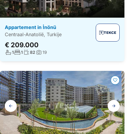
Appartement in İnönü
Centraal-Anatolië, Turkije
€ 209.000
Aantal badkamers:
Aantal slaapkamers:
Woonoppervlakte:
1
1
82
19
Foto's:
Galerij
navigatie