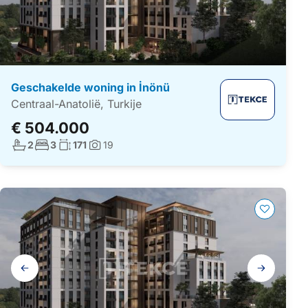
Geschakelde woning in İnönü
Centraal-Anatolië, Turkije
€ 504.000
Aantal badkamers:
Aantal slaapkamers:
Woonoppervlakte:
2
3
171
19
Foto's:
Galerij
navigatie