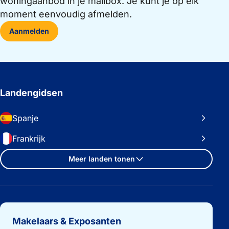
woningaanbod in je mailbox. Je kunt je op elk
moment eenvoudig afmelden.
Aanmelden
Landengidsen
Spanje
Frankrijk
Meer landen tonen
Belangrijke links
Makelaars & Exposanten