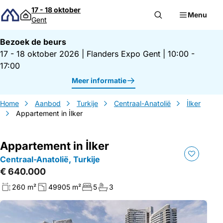
Direct naar inhoud
17 - 18 oktober
Menu
Gent
Bezoek de beurs
17 - 18 oktober 2026
|
Flanders Expo Gent
|
10:00 -
17:00
Meer informatie
Home
Aanbod
Turkije
Centraal-Anatolië
İlker
Appartement in İlker
Appartement in İlker
Centraal-Anatolië, Turkije
€ 640.000
260 m²
49905 m²
5
3