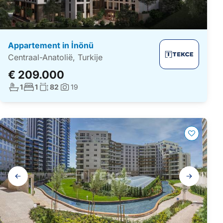
Appartement in İnönü
Centraal-Anatolië, Turkije
€ 209.000
Aantal badkamers:
Aantal slaapkamers:
Woonoppervlakte:
1
1
82
19
Foto's:
Galerij
navigatie