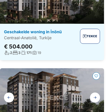
Geschakelde woning in İnönü
Centraal-Anatolië, Turkije
€ 504.000
Aantal badkamers:
Aantal slaapkamers:
Woonoppervlakte:
2
3
171
19
Foto's:
Galerij
navigatie