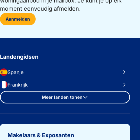
woningaanbod in je mailbox. Je kunt je op elk
moment eenvoudig afmelden.
Aanmelden
Landengidsen
Spanje
Frankrijk
Meer landen tonen
Belangrijke links
Makelaars & Exposanten