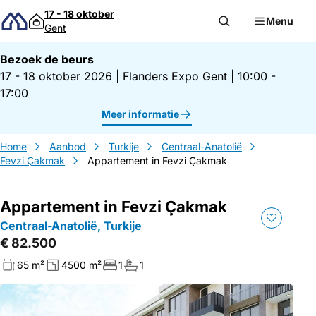
Direct naar inhoud
17 - 18 oktober
Menu
Gent
Bezoek de beurs
17 - 18 oktober 2026
|
Flanders Expo Gent
|
10:00 -
17:00
Meer informatie
Home
Aanbod
Turkije
Centraal-Anatolië
Fevzi Çakmak
Appartement in Fevzi Çakmak
Appartement in Fevzi Çakmak
Centraal-Anatolië, Turkije
€ 82.500
65 m²
4500 m²
1
1