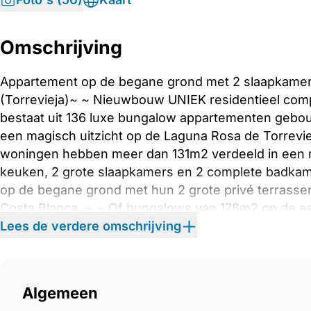
Omschrijving
Appartement op de begane grond met 2 slaapkamers
(Torrevieja)~ ~ Nieuwbouw UNIEK residentieel comp
bestaat uit 136 luxe bungalow appartementen gebouw
een magisch uitzicht op de Laguna Rosa de Torrevi
woningen hebben meer dan 131m2 verdeeld in een
keuken, 2 grote slaapkamers en 2 complete badkam
op de begane grond met hun 2 grote privé terrassen
Costa Blanca. ~ ~ Of bungalows van 178m2 op de ee
85m2 met panoramisch uitzicht op de Laguna Rosa 
Lees de verdere omschrijving
idyllisch aangelegde gemeenschappelijke ruimtes me
paddle tennisbaan, minigolf, kinderzone, oplaadpun
meer! De Premium faciliteiten en groene zones zull
Algemeen
vrienden te genieten van de 320 dagen zon die de C