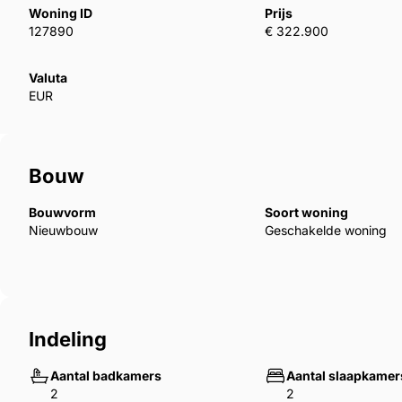
net buiten Torrevieja met alle toegankelijke dienste
Woning ID
Prijs
Náufragos, supermarkten, de school en het winkelc
127890
€ 322.900
minuut van het universitair ziekenhuis van Torrevi
de luchthaven van Alicante en 1 uur van de luchtha
Valuta
EUR
Bouw
Bouwvorm
Soort woning
Nieuwbouw
Geschakelde woning
Indeling
Aantal badkamers
Aantal slaapkamer
2
2