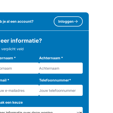
b je al een account?
Inloggen
eer informatie?
= verplicht veld
ornaam
*
Achternaam
*
mail
*
Telefoonnummer
*
ak een keuze