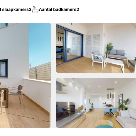
l slaapkamers
2
Aantal badkamers
2