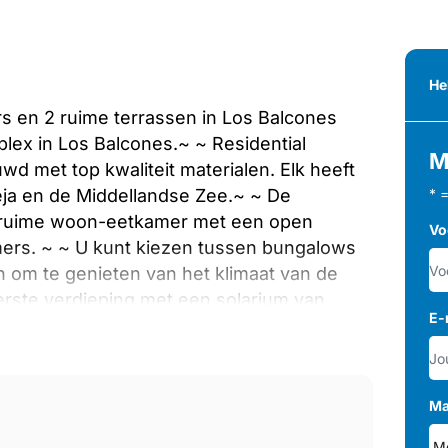
He
 en 2 ruime terrassen in Los Balcones
lex in Los Balcones.~ ~ Residential
M
d met top kwaliteit materialen. Elk heeft
eja en de Middellandse Zee.~ ~ De
* 
 ruime woon-eetkamer met een open
Vo
ers. ~ ~ U kunt kiezen tussen bungalows
 om te genieten van het klimaat van de
rste verdieping met een solarium van
E-
en de Middellandse Zee.~ ~ Complex biedt
t 3 zwembaden, jacuzzi’s, fitnessruimte,
t voor elektrische voertuigen… en nog veel
en u toelaten om met uw familie en
Ma
osta Blanca biedt.~ ~ ~ Los Balcones ligt