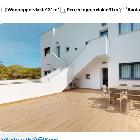
Woonoppervlakte
131 m²
Perceeloppervlakte
31 m²
Aanta
Foto's (50)
Kaart