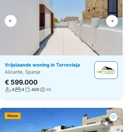
Galerij
navigatie
Vrijstaande woning in Torrevieja
Alicante, Spanje
€ 599.000
Aantal badkamers:
Aantal slaapkamers:
Woonoppervlakte:
4
4
400
45
Foto's:
Nieuw