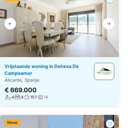
Galerij
navigatie
Vrijstaande woning in Dehesa De
Campoamor
Alicante, Spanje
€ 669.000
Aantal badkamers:
Aantal slaapkamers:
Woonoppervlakte:
4
4
157
14
Foto's:
Nieuw