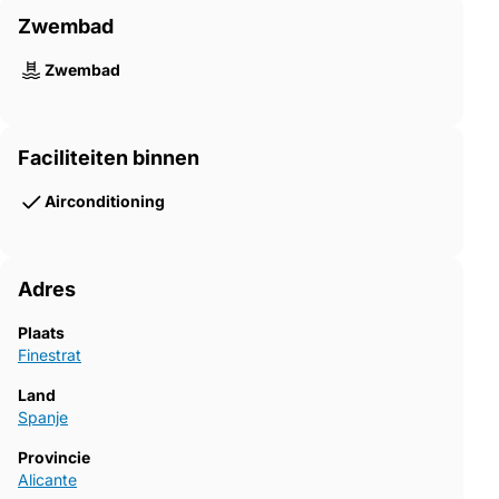
bezichtiging te regelen en uw nieuwe woning aan de Costa
Zwembad
Blanca te bemachtigen.
Zwembad
Faciliteiten binnen
Airconditioning
Adres
Plaats
Finestrat
Land
Spanje
Provincie
Alicante