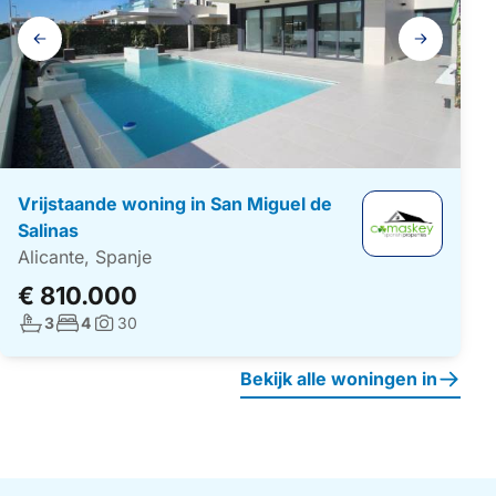
Galerij
navigatie
Vrijstaande woning in San Miguel de
Salinas
Alicante, Spanje
€ 810.000
Aantal badkamers:
Aantal slaapkamers:
3
4
30
Foto's:
Bekijk alle woningen in