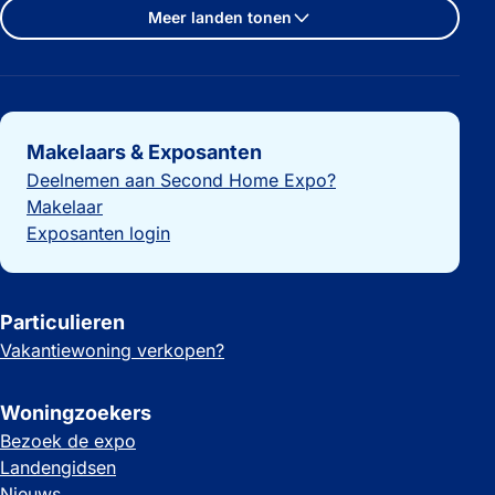
Meer landen tonen
Belangrijke links
Makelaars & Exposanten
Deelnemen aan Second Home Expo?
Makelaar
Exposanten login
Particulieren
Vakantiewoning verkopen?
Woningzoekers
Bezoek de expo
Landengidsen
Nieuws