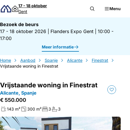
Direct naar inhoud
17 - 18 oktober
Menu
Gent
Bezoek de beurs
17 - 18 oktober 2026
|
Flanders Expo Gent
|
10:00 -
17:00
Meer informatie
Home
Aanbod
Spanje
Alicante
Finestrat
Vrijstaande woning in Finestrat
Vrijstaande woning in Finestrat
Alicante, Spanje
€ 550.000
143 m²
300 m²
3
3