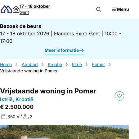
Direct naar inhoud
17 - 18 oktober
Menu
Gent
Bezoek de beurs
17 - 18 oktober 2026
|
Flanders Expo Gent
|
10:00 -
17:00
Meer informatie
Home
Aanbod
Kroatië
Istrië
Pomer
Vrijstaande woning in Pomer
Vrijstaande woning in Pomer
Istrië, Kroatië
€ 2.500.000
350 m²
2