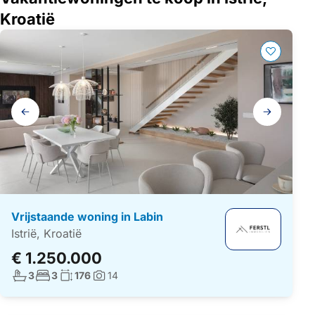
Kroatië
Galerij
navigatie
Vrijstaande woning in Labin
Istrië, Kroatië
€ 1.250.000
Aantal badkamers:
Aantal slaapkamers:
Woonoppervlakte:
3
3
176
14
Foto's: