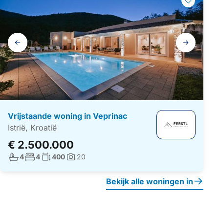
Galerij
navigatie
Vrijstaande woning in Veprinac
Istrië, Kroatië
€ 2.500.000
Aantal badkamers:
Aantal slaapkamers:
Woonoppervlakte:
4
4
400
20
Foto's:
Bekijk alle woningen in