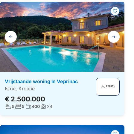
Galerij
navigatie
Vrijstaande woning in Veprinac
Istrië, Kroatië
€ 2.500.000
Aantal badkamers:
Aantal slaapkamers:
Woonoppervlakte:
5
5
400
24
Foto's: