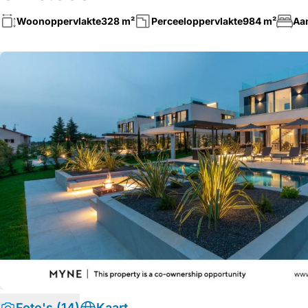
Woonoppervlakte
328 m²
Perceeloppervlakte
984 m²
Aa
Foto's (14)
Kaart