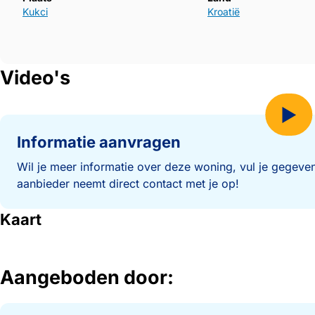
Kukci
Kroatië
Video's
Ingesloten inhoud van Vimeo overslaan
Ingesloten inhoud van Vimeo overgeslagen.
Informatie aanvragen
Wil je meer informatie over deze woning, vul je gegeven
aanbieder neemt direct contact met je op!
Kaart
Aangeboden door: