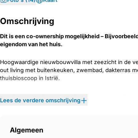
Omschrijving
Dit is een co-ownership mogelijkheid – Bijvoorbeeld
eigendom van het huis.
Hoogwaardige nieuwbouwvilla met zeezicht in de ve
out living met buitenkeuken, zwembad, dakterras me
thuisbioscoop in Istrië.
De Slimste Manier Naar Je Eigen Droomvakantiewo
Lees de verdere omschrijving
Deze luxe woning is beschikbaar via MYNE Co-Owner
voordelen van volledig eigendom zonder de volledi
Algemeen