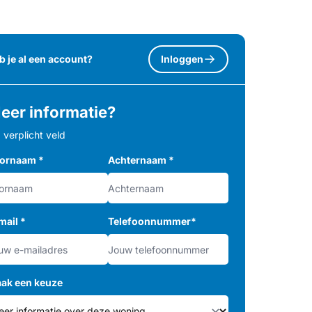
b je al een account?
Inloggen
eer informatie?
= verplicht veld
ornaam
*
Achternaam
*
mail
*
Telefoonnummer
*
ak een keuze