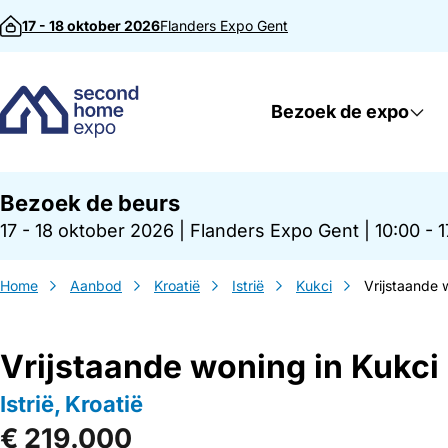
Direct naar inhoud
17 - 18 oktober 2026
Flanders Expo
Gent
Bezoek de expo
Bezoek de beurs
17 - 18 oktober 2026
|
Flanders Expo Gent
|
10:00 - 
Home
Aanbod
Kroatië
Istrië
Kukci
Vrijstaande 
Vrijstaande woning in Kukci
Istrië, Kroatië
€ 219.000