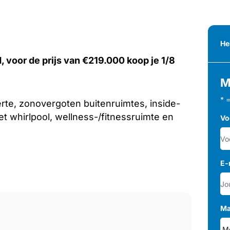
He
, voor de prijs van €219.000 koop je 1/8
M
* 
rte, zonovergoten buitenruimtes, inside-
t whirlpool, wellness-/fitnessruimte en
Vo
ning:
E-
ship, met fractioneel eigendom en alle
ge kosten.
Ma