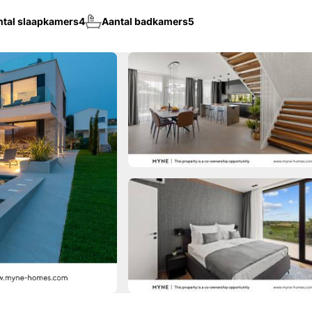
ntal slaapkamers
4
Aantal badkamers
5