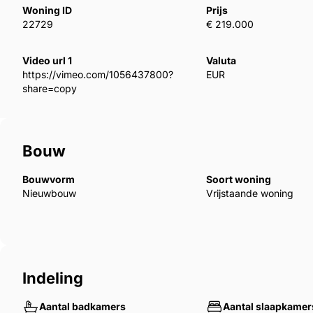
Het MYNE Co-Ownership Concept:
Woning ID
Prijs
22729
€ 219.000
Aankomen, ontspannen, en keer op keer geniete
Video url 1
Valuta
onderhoud
https://vimeo.com/1056437800?
EUR
Ongekende luxe – Designerinterieurs, toplocatie
share=copy
MYNE is gunstig voor jou – Deelname aan de wa
bespaar geld op jaarlijkse vakantiehuur
Bouw
Een vakantie-ervaring speciaal voor jou:
Bouwvorm
Soort woning
Nieuwbouw
Vrijstaande woning
1/8 eigendom van deze woning: 44 nachten, 6,5
Oppervlakte: 328m² woonoppervlak | 113m² terras
Kamers: 6 | Slaapkamers: 3+1 | Badkamers: 5,5
Indeling
Privévoorzieningen: Sauna, thuisbioscoop, zwe
Aantal badkamers
Aantal slaapkamer