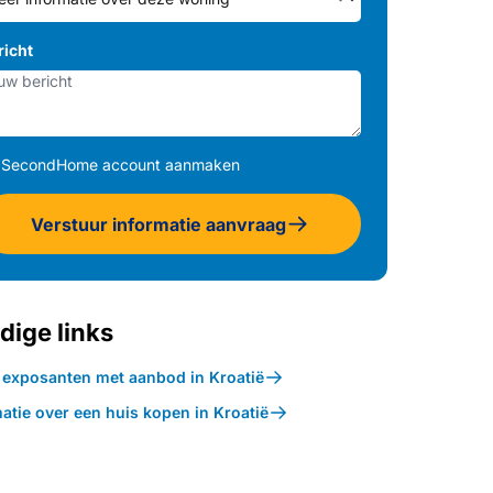
richt
SecondHome account aanmaken
Verstuur informatie aanvraag
dige links
k exposanten met aanbod in Kroatië
atie over een huis kopen in Kroatië