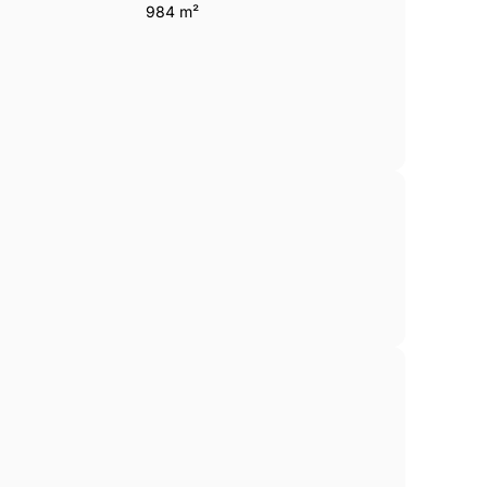
984 m²
e stad Poreč, dicht bij de haven
e verkrijgen in deze spectaculaire
ningbrochure en plattegronden aan en zet de