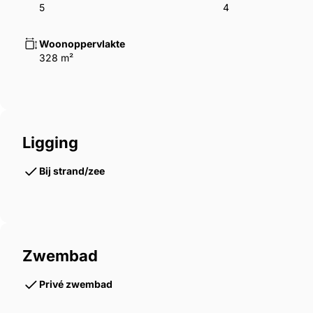
Parkeerplaatsen: 3 buitenplaatsen
5
4
Dichtbij: Minuten met de auto van het strand en d
Woonoppervlakte
328 m²
Neem contact op:
Mis deze once-in-a-lifetime kans niet om eigendom t
Istrische villa. Vraag vandaag nog de volledige wo
Ligging
eerste stap naar jouw exclusieve vakantiewoning.
Bij strand/zee
Referentienummer: HV0537A
Zwembad
Privé zwembad