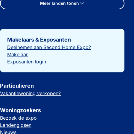
Meer landen tonen
Belangrijke links
Makelaars & Exposanten
Deelnemen aan Second Home Expo?
Makelaar
Exposanten login
Particulieren
Vakantiewoning verkopen?
Woningzoekers
Bezoek de expo
Landengidsen
Nieuws