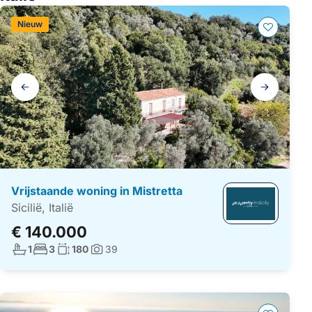
Nieuw
Galerij
navigatie
Vrijstaande woning in Mistretta
Sicilië, Italië
€ 140.000
Aantal badkamers:
Aantal slaapkamers:
Woonoppervlakte:
1
3
180
39
Foto's: