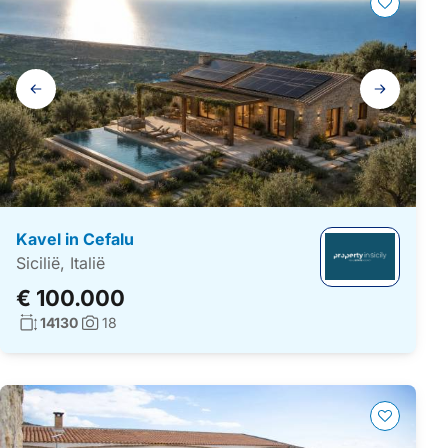
Galerij
navigatie
Kavel in Cefalu
Sicilië, Italië
€ 100.000
Woonoppervlakte:
14130
18
Foto's: