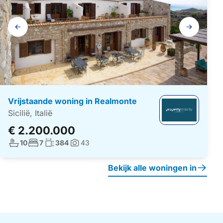
Galerij
navigatie
Vrijstaande woning in Realmonte
Sicilië, Italië
€ 2.200.000
Aantal badkamers:
Aantal slaapkamers:
Woonoppervlakte:
10
7
384
43
Foto's:
Bekijk alle woningen in