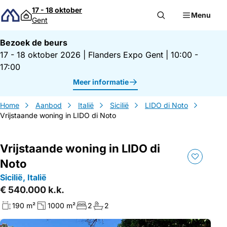
Direct naar inhoud
17 - 18 oktober
Menu
Gent
Bezoek de beurs
17 - 18 oktober 2026
|
Flanders Expo Gent
|
10:00 -
17:00
Meer informatie
Home
Aanbod
Italië
Sicilië
LIDO di Noto
Vrijstaande woning in LIDO di Noto
Vrijstaande woning in LIDO di
Noto
Sicilië, Italië
€ 540.000 k.k.
190 m²
1000 m²
2
2