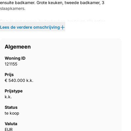
ensuite badkamer. Grote keuken, tweede badkamer, 3
slaapkamers.
De tuin met garage, buitenkeuken, houtoven zijn netjes
onderhouden. Ook is er een buitendouche en wc
Lees de verdere omschrijving
Zeer dicht bij Noto en het Vendicari-reservaat.Op de grens met
het gemeentelijk gebied Avola, stad van de amandelen. Alle
Algemeen
plaatsen in de Val di Noto zijn gemakkelijk te bereiken.”
Woning ID
121155
Prijs
€ 540.000 k.k.
Prijstype
k.k.
Status
te koop
Valuta
EUR