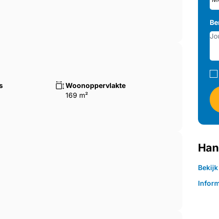
Be
s
Woonoppervlakte
169 m²
Han
Bekijk
Inform