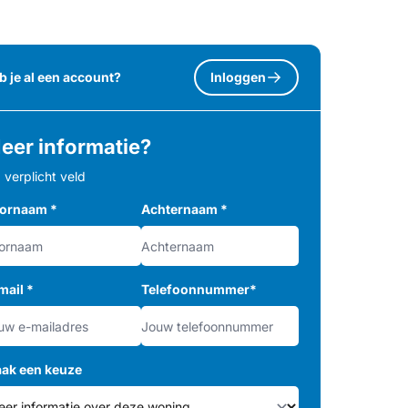
b je al een account?
Inloggen
eer informatie?
= verplicht veld
ornaam
*
Achternaam
*
mail
*
Telefoonnummer
*
ak een keuze