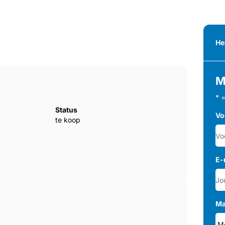
He
M
* 
Status
Vo
te koop
E-
Ma