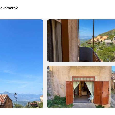
adkamers
2