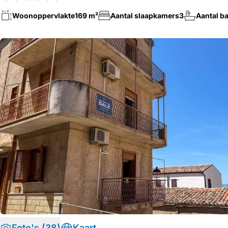
Woonoppervlakte
169 m²
Aantal slaapkamers
3
Aantal b
Foto's (38)
Kaart