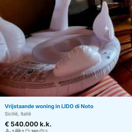
Vrijstaande woning in LIDO di Noto
Sicilië, Italië
€ 540.000 k.k.
Aantal badkamers:
Aantal slaapkamers:
Woonoppervlakte:
2
2
190
5