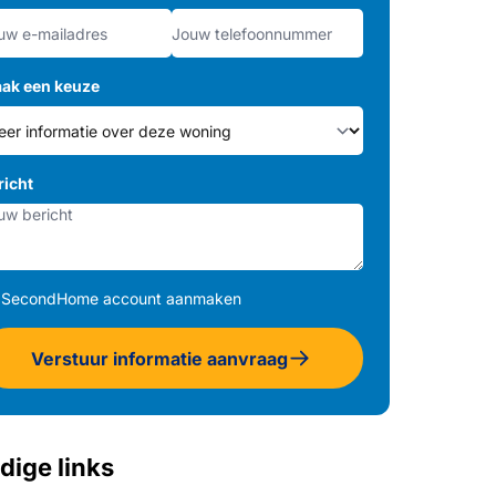
ak een keuze
richt
SecondHome account aanmaken
Verstuur informatie aanvraag
dige links