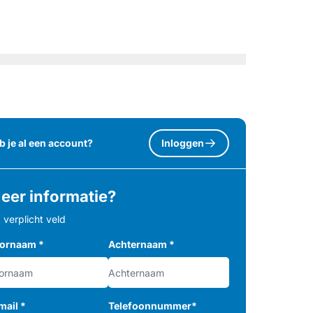
Meer foto's (25)
b je al een account?
Inloggen
eer informatie?
= verplicht veld
ornaam
*
Achternaam
*
mail
*
Telefoonnummer
*