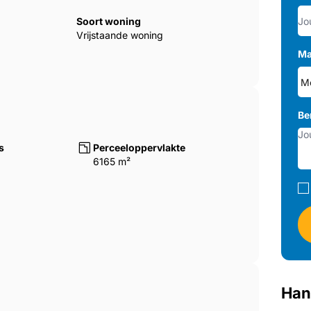
Soort woning
Vrijstaande woning
Ma
Be
s
Perceeloppervlakte
6165 m²
Han