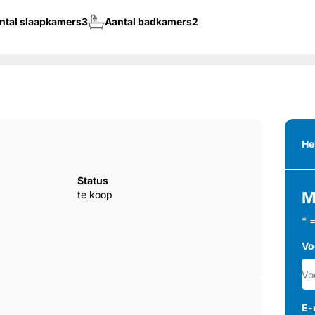
ntal slaapkamers
3
Aantal badkamers
2
He
Status
te koop
M
* 
Vo
E-