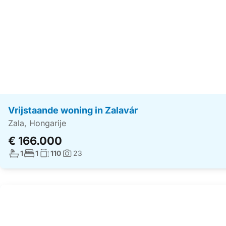
Vrijstaande woning in Zalavár
Zala, Hongarije
€ 166.000
Aantal badkamers:
Aantal slaapkamers:
Woonoppervlakte:
1
1
110
23
Foto's: