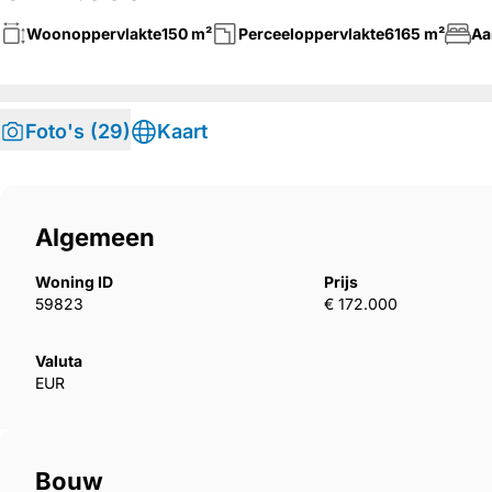
Woonoppervlakte
150 m²
Perceeloppervlakte
6165 m²
Aa
Foto's (29)
Kaart
Algemeen
Woning ID
Prijs
59823
€ 172.000
Valuta
EUR
Bouw