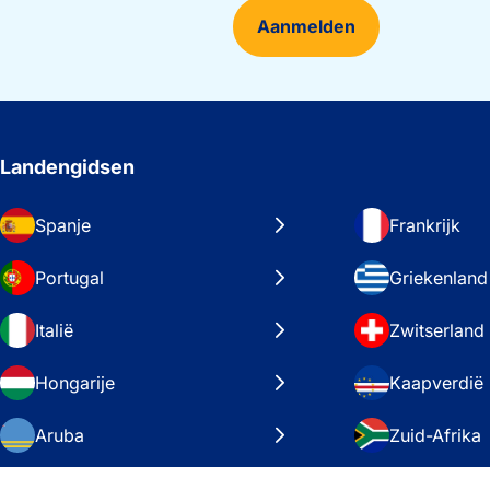
Aanmelden
Landengidsen
Spanje
Frankrijk
Portugal
Griekenland
Italië
Zwitserland
Hongarije
Kaapverdië
Aruba
Zuid-Afrika
Zweden
Verenigde S