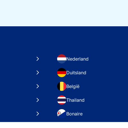
Nederland
Duitsland
België
Thailand
Bonaire
taten
VAE – Dubai