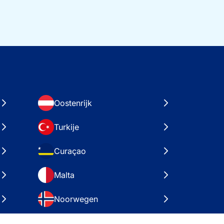
Oostenrijk
Turkije
Curaçao
Malta
Noorwegen
Kroatië