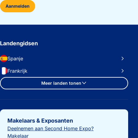
Aanmelden
Landengidsen
Spanje
Frankrijk
Meer landen tonen
Belangrijke links
Makelaars & Exposanten
Deelnemen aan Second Home Expo?
Makelaar