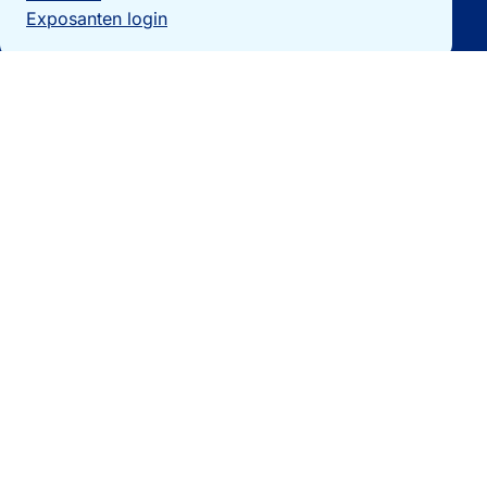
Exposanten login
Particulieren
Vakantiewoning verkopen?
Woningzoekers
Bezoek de expo
Landengidsen
Nieuws
Contact
0032 092740325
[email protected]