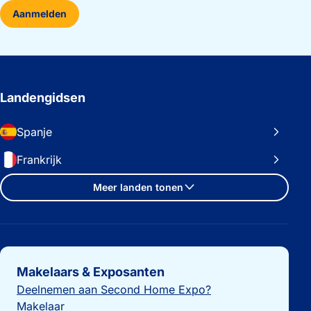
Aanmelden
Landengidsen
Spanje
Frankrijk
Meer landen tonen
Belangrijke links
Makelaars & Exposanten
Deelnemen aan Second Home Expo?
Makelaar