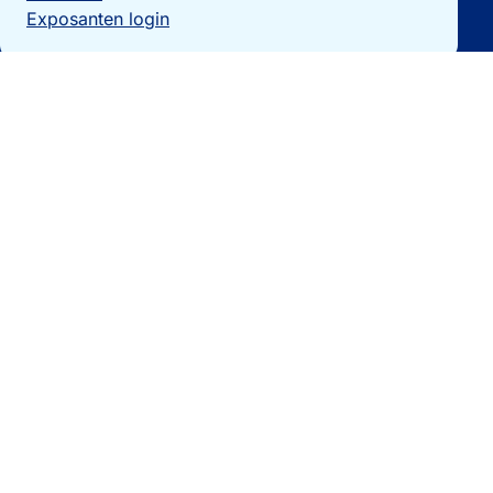
Exposanten login
Particulieren
Vakantiewoning verkopen?
Woningzoekers
Bezoek de expo
Landengidsen
Nieuws
Contact
0032 092740325
[email protected]