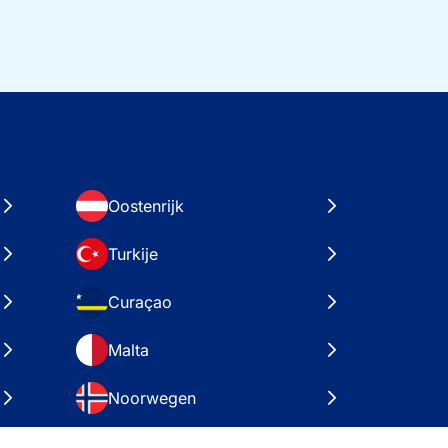
Oostenrijk
Turkije
Curaçao
Malta
Noorwegen
Kroatië