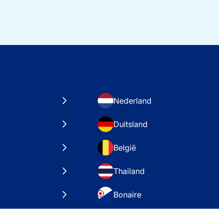
Nederland
Duitsland
België
Thailand
Bonaire
taten
VAE – Dubai