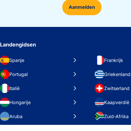
Aanmelden
Landengidsen
Spanje
Frankrijk
Portugal
Griekenland
Italië
Zwitserland
Hongarije
Kaapverdië
Aruba
Zuid-Afrika
Zweden
Verenigde S