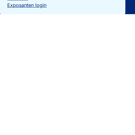
Exposanten login
Particulieren
Vakantiewoning verkopen?
Woningzoekers
Bezoek de expo
Landengidsen
Nieuws
Contact
0032 092740325
[email protected]