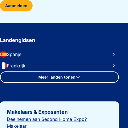
Aanmelden
Landengidsen
Spanje
Frankrijk
Meer landen tonen
Belangrijke links
Makelaars & Exposanten
Deelnemen aan Second Home Expo?
Makelaar