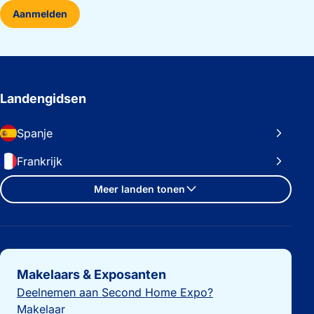
Aanmelden
Landengidsen
Spanje
Frankrijk
Meer landen tonen
Belangrijke links
Makelaars & Exposanten
Deelnemen aan Second Home Expo?
Makelaar