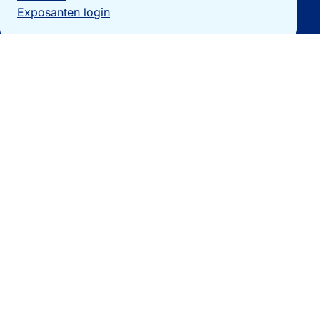
Exposanten login
Particulieren
Vakantiewoning verkopen?
Woningzoekers
Bezoek de expo
Landengidsen
Nieuws
Contact
0032 092740325
[email protected]