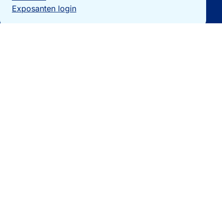
Exposanten login
Particulieren
Vakantiewoning verkopen?
Woningzoekers
Bezoek de expo
Landengidsen
Nieuws
Contact
0032 092740325
[email protected]