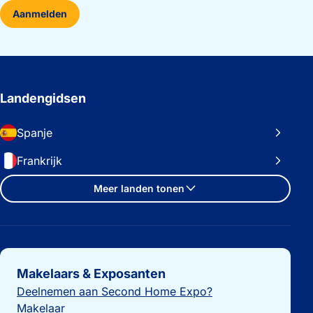
Aanmelden
Landengidsen
Spanje
Frankrijk
Meer landen tonen
Belangrijke links
Makelaars & Exposanten
Deelnemen aan Second Home Expo?
Makelaar