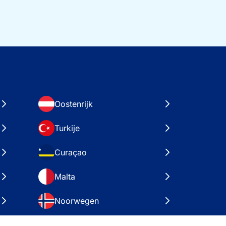
Oostenrijk
Turkije
Curaçao
Malta
Noorwegen
Kroatië