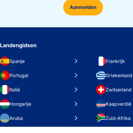
Aanmelden
Landengidsen
Spanje
Frankrijk
Portugal
Griekenland
Italië
Zwitserland
Hongarije
Kaapverdië
Aruba
Zuid-Afrika
Zweden
Verenigde S