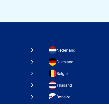
Nederland
Duitsland
België
Thailand
Bonaire
taten
VAE – Dubai