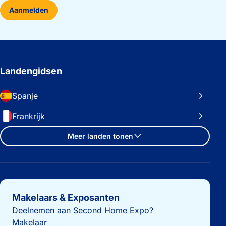
Aanmelden
Landengidsen
Spanje
Frankrijk
Meer landen tonen
Belangrijke links
Makelaars & Exposanten
Deelnemen aan Second Home Expo?
Makelaar