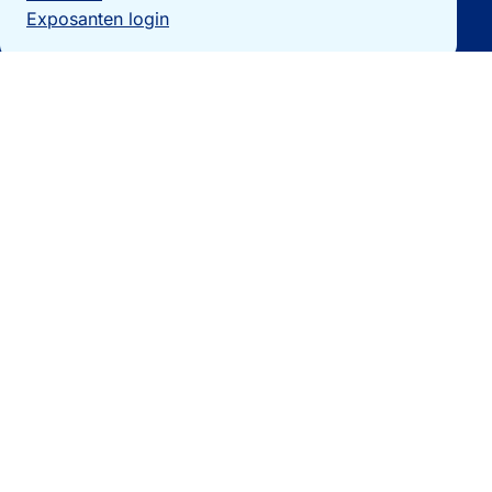
Exposanten login
Particulieren
Vakantiewoning verkopen?
Woningzoekers
Bezoek de expo
Landengidsen
Nieuws
Contact
0032 092740325
[email protected]