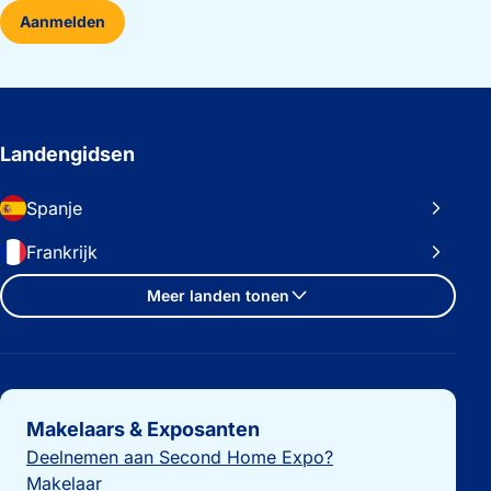
Aanmelden
Landengidsen
Spanje
Frankrijk
Meer landen tonen
Belangrijke links
Makelaars & Exposanten
Deelnemen aan Second Home Expo?
Makelaar