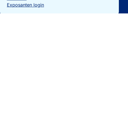
Exposanten login
Particulieren
Vakantiewoning verkopen?
Woningzoekers
Bezoek de expo
Landengidsen
Nieuws
Contact
0032 092740325
[email protected]