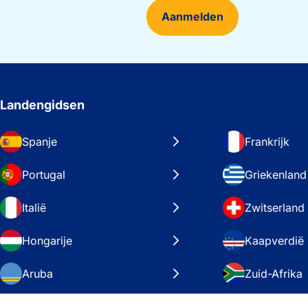
Aanmelden
Landengidsen
Spanje
Frankrijk
Portugal
Griekenland
Italië
Zwitserland
Hongarije
Kaapverdië
Aruba
Zuid-Afrika
Zweden
Verenigde S