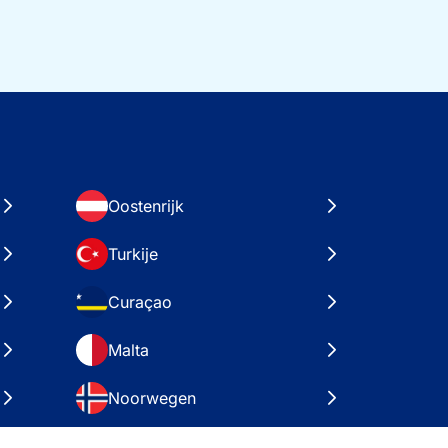
Oostenrijk
Turkije
Curaçao
Malta
Noorwegen
Kroatië