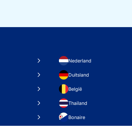
Nederland
Duitsland
België
Thailand
Bonaire
taten
VAE – Dubai